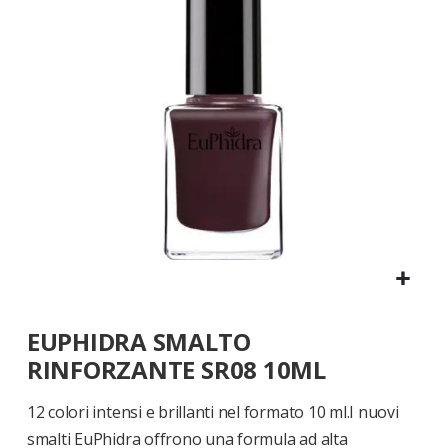
di
immagini
Vai
EUPHIDRA SMALTO
all'inizio
della
RINFORZANTE SR08 10ML
galleria
di
12 colori intensi e brillanti nel formato 10 ml.I nuovi
immagini
smalti EuPhidra offrono una formula ad alta