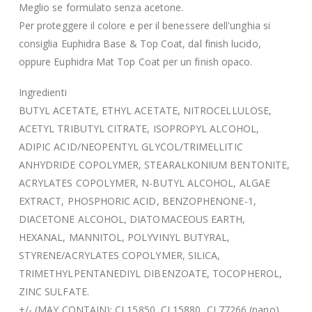
Meglio se formulato senza acetone.
Per proteggere il colore e per il benessere dell'unghia si
consiglia Euphidra Base & Top Coat, dal finish lucido,
oppure Euphidra Mat Top Coat per un finish opaco.
Ingredienti
BUTYL ACETATE, ETHYL ACETATE, NITROCELLULOSE,
ACETYL TRIBUTYL CITRATE, ISOPROPYL ALCOHOL,
ADIPIC ACID/NEOPENTYL GLYCOL/TRIMELLITIC
ANHYDRIDE COPOLYMER, STEARALKONIUM BENTONITE,
ACRYLATES COPOLYMER, N-BUTYL ALCOHOL, ALGAE
EXTRACT, PHOSPHORIC ACID, BENZOPHENONE-1,
DIACETONE ALCOHOL, DIATOMACEOUS EARTH,
HEXANAL, MANNITOL, POLYVINYL BUTYRAL,
STYRENE/ACRYLATES COPOLYMER, SILICA,
TRIMETHYLPENTANEDIYL DIBENZOATE, TOCOPHEROL,
ZINC SULFATE.
+/- (MAY CONTAIN): CI 15850, CI 15880, CI 77266 (nano),