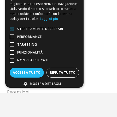
migliorare la tua esperienza di navigazione.
Condizioni di vendita
Utilizzando il nostro sito web acconsenti a
tutti i cookie in conformità con la nostra
Termini di vendita
policy per i cookie.
Leggi di più
Spedizione
STRETTAMENTE NECESSARI
Pagamenti
PERFORMANCE
Resi
TARGETING
FUNZIONALITÀ
NON CLASSIFICATI
4,7
/5
Eccellente
ACCETTA TUTTO
RIFIUTA TUTTO
MOSTRA DETTAGLI
3.818
Recensioni