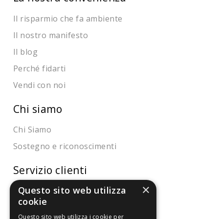
Il risparmio che fa ambiente
Il nostro manifesto
Il blog
Perché fidarti
Vendi con noi
Chi siamo
Chi Siamo
Sostegno e riconoscimenti
Servizio clienti
×
Questo sito web utilizza
FAQ
cookie
Riferimenti da controllare
Questo sito web utilizza i cookie per