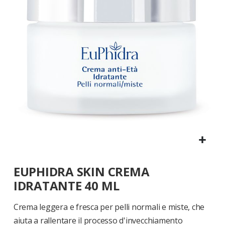
di
immagini
Vai
EUPHIDRA SKIN CREMA
all'inizio
della
IDRATANTE 40 ML
galleria
di
Crema leggera e fresca per pelli normali e miste, che
immagini
aiuta a rallentare il processo d'invecchiamento