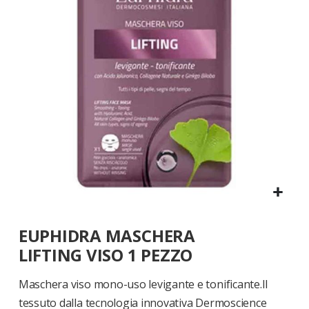
di
immagini
Vai
EUPHIDRA MASCHERA
all'inizio
della
LIFTING VISO 1 PEZZO
galleria
di
Maschera viso mono-uso levigante e tonificante.Il
immagini
tessuto dalla tecnologia innovativa Dermoscience