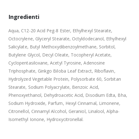
Ingredienti
Aqua, C12-20 Acid Peg-8 Ester, Ethylhexyl Stearate,
Octocrylene, Glyceryl Stearate, Octyldodecanol, Ethylhexyl
Salicylate, Butyl Methoxydibenzoylmethane, Sorbitol,
Butylene Glycol, Decyl Oleate, Tocopheryl Acetate,
Cyclopentasiloxane, Acetyl Tyrosine, Adenosine
Triphosphate, Ginkgo Biloba Leaf Extract, Riboflavin,
Hydrolyzed Vegetable Protein, Polysorbate 60, Sorbitan
Stearate, Sodium Polyacrylate, Benzoic Acid,
Phenoxyethanol, Dehydroacetic Acid, Disodium Edta, Bha,
Sodium Hydroxide, Parfum, Hexyl Cinnamal, Limonene,
Citronellol, Cinnamyl Alcohol, Geraniol, Linalool, Alpha-
Isomethyl Ionone, Hydroxycitronellal.