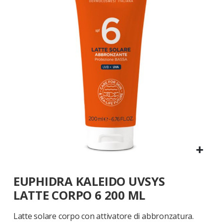
galleria
di
immagini
Vai
EUPHIDRA KALEIDO UVSYS
all'inizio
della
LATTE CORPO 6 200 ML
galleria
di
Latte solare corpo con attivatore di abbronzatura.
immagini