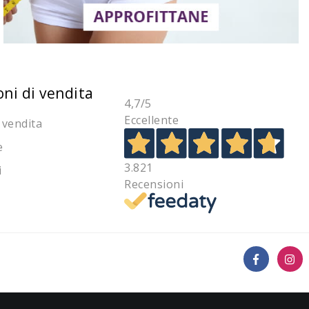
oni di vendita
4,7
/5
Eccellente
 vendita
e
3.821
i
Recensioni