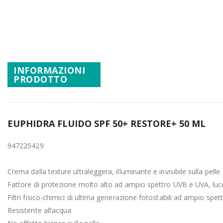
Promozioni
Vai
all'inizio
Mistery Box
della
galleria
di
INFORMAZIONI
immagini
PRODOTTO
EUPHIDRA FLUIDO SPF 50+ RESTORE+ 50 ML
947225429
Crema dalla texture ultraleggera, illuminante e invisibile sulla pelle.
Fattore di protezione molto alto ad ampio spettro UVB e UVA, luce 
Filtri fisico-chimici di ultima generazione fotostabili ad ampio spett
Resistente all’acqua.