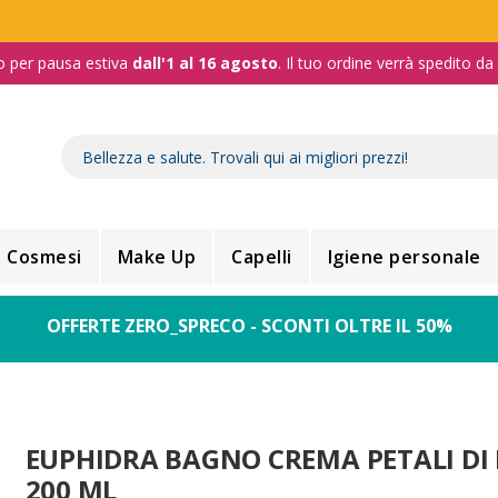
o per pausa estiva
dall'1 al 16 agosto
. Il tuo ordine verrà spedito d
Cosmesi
Make Up
Capelli
Igiene personale
OFFERTE ZERO_SPRECO - SCONTI OLTRE IL 50%
EUPHIDRA BAGNO CREMA PETALI DI
200 ML