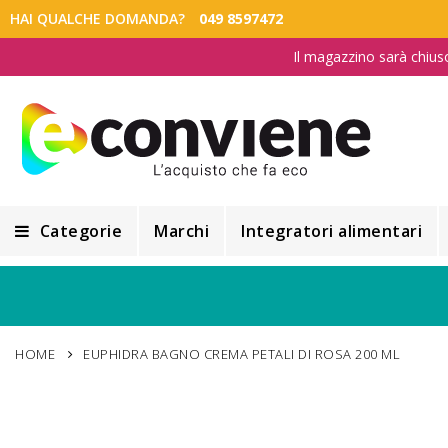
HAI QUALCHE DOMANDA?
049 8597472
Il magazzino sarà chius
Categorie
Marchi
Integratori alimentari
Integratori alimentari
Alimentazione e Dietetica
HOME
EUPHIDRA BAGNO CREMA PETALI DI ROSA 200 ML
Cosmesi
Cosmetici Naturali