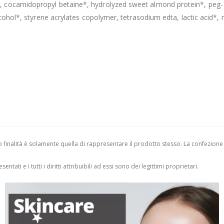
 cocamidopropyl betaine*, hydrolyzed sweet almond protein*, peg-1
lcohol*, styrene acrylates copolymer, tetrasodium edta, lactic acid*,
finalità è solamente quella di rappresentare il prodotto stesso. La confezione
entati e i tutti i diritti attribuibili ad essi sono dei legittimi proprietari.