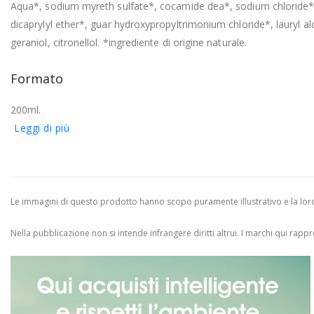
Aqua*, sodium myreth sulfate*, cocamide dea*, sodium chloride*,
dicaprylyl ether*, guar hydroxypropyltrimonium chloride*, lauryl a
geraniol, citronellol. *ingrediente di origine naturale.
Formato
200ml.
Leggi di più
Le immagini di questo prodotto hanno scopo puramente illustrativo e la loro 
Nella pubblicazione non si intende infrangere diritti altrui.
I marchi qui rappres