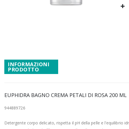
Promozioni
Mistery Box
Vai
all'inizio
della
galleria
di
immagini
INFORMAZIONI
PRODOTTO
EUPHIDRA BAGNO CREMA PETALI DI ROSA 200 ML
944889726
Detergente corpo delicato, rispetta il pH della pelle e l'equilibrio idr