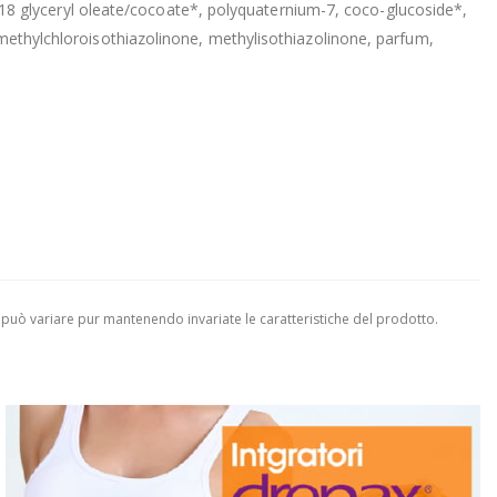
8 glyceryl oleate/cocoate*, polyquaternium-7, coco-glucoside*,
 methylchloroisothiazolinone, methylisothiazolinone, parfum,
 può variare pur mantenendo invariate le caratteristiche del prodotto.