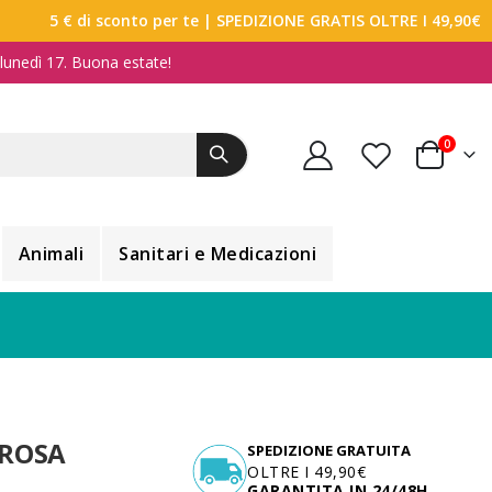
5 € di sconto per te
| SPEDIZIONE GRATIS OLTRE I 49,90€
a lunedì 17. Buona estate!
elemen
0
Carrello
Animali
Sanitari e Medicazioni
 ROSA
SPEDIZIONE GRATUITA
OLTRE I 49,90€
GARANTITA IN 24/48H