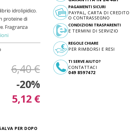
PAGAMENTI SICURI
ibrio idrolipidico.
PAYPAL, CARTA DI CREDITO
O CONTRASSEGNO
n proteine di
CONDIZIONI TRASPARENTI
ive. Fragranza
E TERMINI DI SERVIZIO
ioni
REGOLE CHIARE
PER RIMBORSI E RESI
D
TI SERVE AIUTO?
6,40 €
CONTATTACI
049 8597472
-20%
5,12 €
SALVA PER DOPO