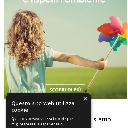
×
Questo sito web utilizza
cookie
La nostra convenienza
Chi siamo
Questo sito web utilizza i cookie per
migliorare la tua esperienza di