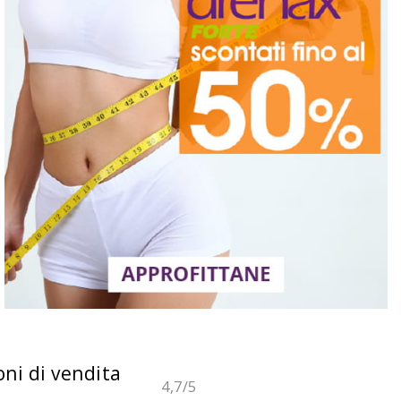
oni di vendita
4,7
/5