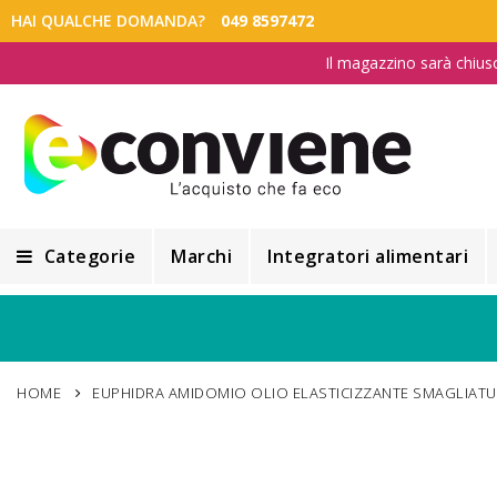
HAI QUALCHE DOMANDA?
049 8597472
Il magazzino sarà chius
Categorie
Marchi
Integratori alimentari
Integratori alimentari
Alimentazione e Dietetica
HOME
EUPHIDRA AMIDOMIO OLIO ELASTICIZZANTE SMAGLIATU
Cosmesi
Cosmetici Naturali