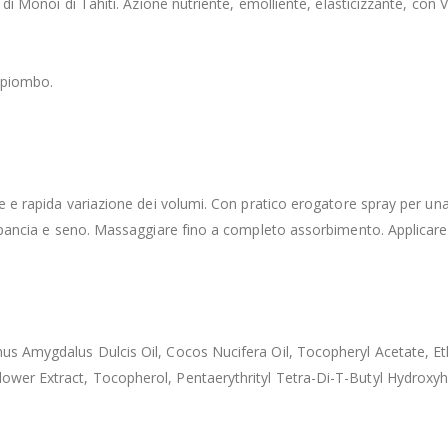
o di Monoi di Tahiti. Azione nutriente, emolliente, elasticizzante, con 
 piombo.
vole e rapida variazione dei volumi. Con pratico erogatore spray per 
i, pancia e seno. Massaggiare fino a completo assorbimento. Applicare 
nus Amygdalus Dulcis Oil, Cocos Nucifera Oil, Tocopheryl Acetate, Et
Flower Extract, Tocopherol, Pentaerythrityl Tetra-Di-T-Butyl Hydrox