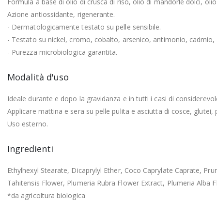
Formula a base di olio di crusca di riso, olio di mandorle dolci, oli
Azione antiossidante, rigenerante.
- Dermatologicamente testato su pelle sensibile.
- Testato su nickel, cromo, cobalto, arsenico, antimonio, cadmio,
- Purezza microbiologica garantita.
Modalità d'uso
Ideale durante e dopo la gravidanza e in tutti i casi di considere
Applicare mattina e sera su pelle pulita e asciutta di cosce, glute
Uso esterno.
Ingredienti
Ethylhexyl Stearate, Dicaprylyl Ether, Coco Caprylate Caprate, Pru
Tahitensis Flower, Plumeria Rubra Flower Extract, Plumeria Alba 
*da agricoltura biologica