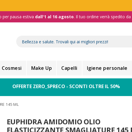
o per pausa estiva
dall'1 al 16 agosto
. Il tuo ordine verrà spedito d
Cosmesi
Make Up
Capelli
Igiene personale
OFFERTE ZERO_SPRECO - SCONTI OLTRE IL 50%
RE 145 ML
EUPHIDRA AMIDOMIO OLIO
ELASTICIZZANTE SMAGLIATURE 145