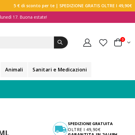
5 € di sconto per te
| SPEDIZIONE GRATIS OLTRE I 49,90€
a lunedì 17. Buona estate!
elemen
0
Carrello
Animali
Sanitari e Medicazioni
SPEDIZIONE GRATUITA
OLTRE I 49,90€
 ML
GARANTITA IN 24/48H