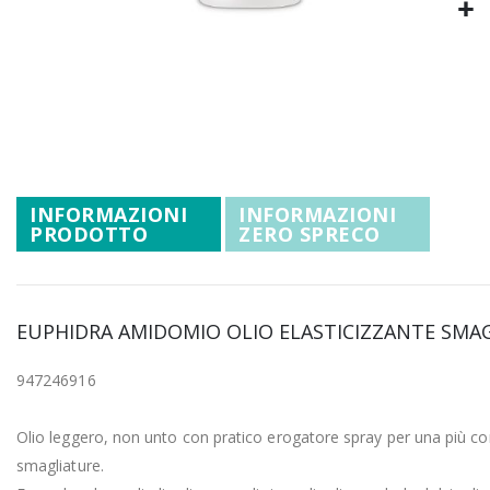
Promozioni
Vai
Mistery Box
all'inizio
della
galleria
di
immagini
INFORMAZIONI
INFORMAZIONI
PRODOTTO
ZERO SPRECO
EUPHIDRA AMIDOMIO OLIO ELASTICIZZANTE SMAG
947246916
Olio leggero, non unto con pratico erogatore spray per una più com
smagliature.