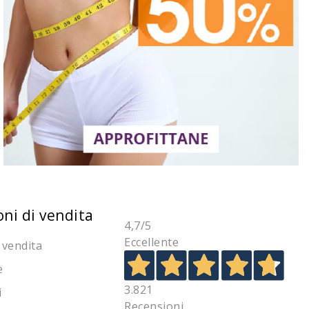
oni di vendita
4,7
/5
Eccellente
 vendita
e
3.821
i
Recensioni