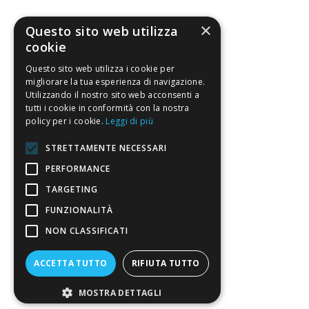
×
Questo sito web utilizza
La nostra convenienza
cookie
Questo sito web utilizza i cookie per
Il risparmio che fa ambiente
migliorare la tua esperienza di navigazione.
Utilizzando il nostro sito web acconsenti a
Il nostro manifesto
tutti i cookie in conformità con la nostra
policy per i cookie.
Leggi di più
Il blog
Perché fidarti
STRETTAMENTE NECESSARI
PERFORMANCE
Vendi con noi
TARGETING
Chi siamo
FUNZIONALITÀ
NON CLASSIFICATI
Chi Siamo
Sostegno e riconoscimenti
ACCETTA TUTTO
RIFIUTA TUTTO
Servizio clienti
MOSTRA DETTAGLI