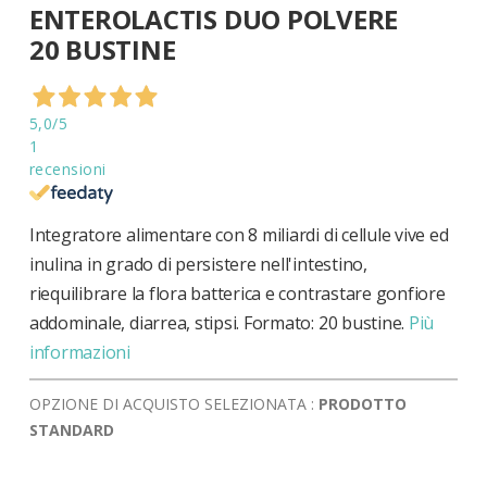
ENTEROLACTIS DUO POLVERE
all'inizio
della
20 BUSTINE
galleria
di
immagini
5,0
/5
1
recensioni
Integratore alimentare con 8 miliardi di cellule vive ed
inulina in grado di persistere nell'intestino,
riequilibrare la flora batterica e contrastare gonfiore
addominale, diarrea, stipsi. Formato: 20 bustine.
Più
informazioni
OPZIONE DI ACQUISTO SELEZIONATA :
PRODOTTO
STANDARD