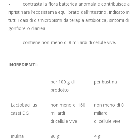
- contrasta la flora batterica anomala e contribuisce a
ripristinare l'ecosistema equilibrato dell'intestino, indicato in
tutti i casi di dismicrobismi da terapia antibiotica, sintomi di
gonfiore o diarrea
- contiene non meno di 8 miliardi di cellule vive.
INGREDIENTI:
per 100 g di
per bustina
prodotto
Lactobacillus
non meno di 160
non meno di 8
casei DG
miliardi
miliardi
di cellule vive
di cellule vive
Inulina
80 g
4 g