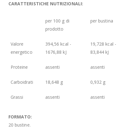
CARATTERISTICHE NUTRIZIONALI:
per 100 g di
per bustina
prodotto
Valore
394,56 kcal -
19,728 kcal -
energetico
1676,88 kJ
83,844 kJ
Proteine
assenti
assenti
Carboidrati
18,648 g
0,932 g
Grassi
assenti
assenti
FORMATO:
20 bustine.