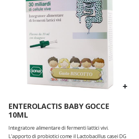
di
immagini
Vai
ENTEROLACTIS BABY GOCCE
all'inizio
della
10ML
galleria
di
Integratore alimentare di fermenti lattici vivi.
immagini
L'apporto di probiotici come il Lactobacillus casei DG