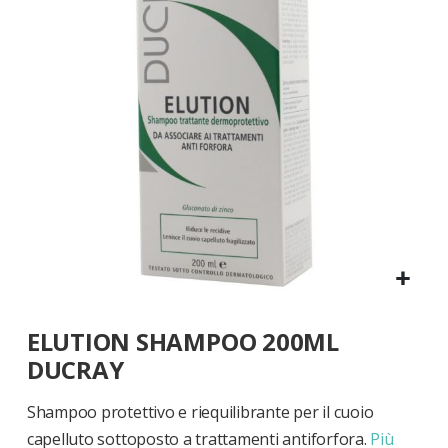
di
immagini
Vai
ELUTION SHAMPOO 200ML
all'inizio
della
DUCRAY
galleria
di
Shampoo protettivo e riequilibrante per il cuoio
immagini
capelluto sottoposto a trattamenti antiforfora.
Più