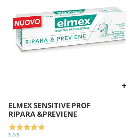
di
immagini
Vai
ELMEX SENSITIVE PROF
all'inizio
della
RIPARA &PREVIENE
galleria
di
immagini
5,0
/5