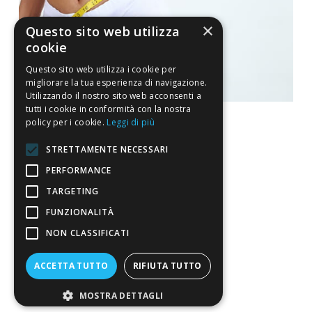
×
Questo sito web utilizza
cookie
Questo sito web utilizza i cookie per
migliorare la tua esperienza di navigazione.
Utilizzando il nostro sito web acconsenti a
tutti i cookie in conformità con la nostra
policy per i cookie.
Leggi di più
STRETTAMENTE NECESSARI
La nostra convenienza
PERFORMANCE
TARGETING
Il risparmio che fa ambiente
FUNZIONALITÀ
Il nostro manifesto
NON CLASSIFICATI
Il blog
Perché fidarti
ACCETTA TUTTO
RIFIUTA TUTTO
Vendi con noi
MOSTRA DETTAGLI