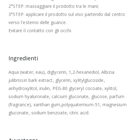
2°STEP: massaggiare il prodotto tra le mani;
3°STEP: applicare il prodotto sul viso partendo dal centro
verso l'esterno delle guance.
Evitare il contatto con gli occhi.
Ingredienti
Aqua (water, eau), diglycerin, 1,2-hexanediol, Albizia
julibrissin bark extract, glycerin, xylitylglucoside,
anhydroxylitol, inulin, PEG-80 glyceryl cocoate, xylitol,
sodium hyaluronate, calcium gluconate, glucose, parfum
(fragrance), xanthan gum,polyquaternium-51, magnesium
gluconate, sodium benzoate, citric acid.