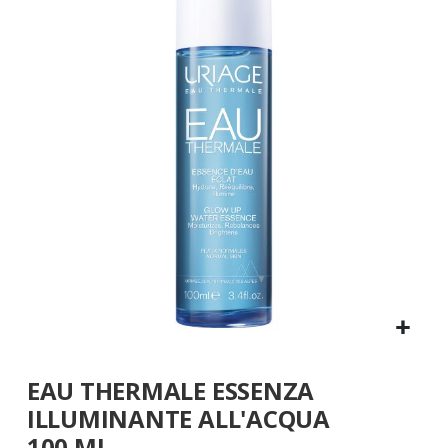
fine
della
galleria
di
immagini
Vai
EAU THERMALE ESSENZA
all'inizio
della
ILLUMINANTE ALL'ACQUA
galleria
100 ML