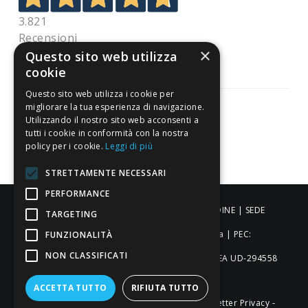
3.821
Recensioni
×
Questo sito web utilizza
cookie
Questo sito web utilizza i cookie per
migliorare la tua esperienza di navigazione.
Utilizzando il nostro sito web acconsenti a
tutti i cookie in conformità con la nostra
Pagamenti sicuri
policy per i cookie.
Leggi di più
STRETTAMENTE NECESSARI
PERFORMANCE
ALDIGIÙ S.R.L. | Via Cortazzis 15 33100 - UDINE | SEDE
TARGETING
OPERATIVA: Via del Progresso 3 - Padova | PEC:
FUNZIONALITÀ
NON CLASSIFICATI
aldigiusrl@pec.it | C.F. e P.IVA 02873920306 REA UD-294558
Capitale sociale: € 27.086,97
ACCETTA TUTTO
RIFIUTA TUTTO
-
-
-
Credits
Privacy & Cookie Policy
Newsletter Privacy