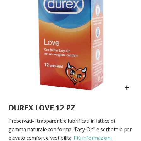
di
immagini
Vai
DUREX LOVE 12 PZ
all'inizio
della
galleria
Preservativi trasparenti e lubrificati in lattice di
di
gomma naturale con forma "Easy-On" e serbatoio per
immagini
elevato comfort e vestibilità.
Più informazioni