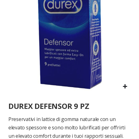
di
immagini
Vai
DUREX DEFENSOR 9 PZ
all'inizio
della
galleria
Preservativi in lattice di gomma naturale con un
di
elevato spessore e sono molto lubrificati per offrirti
immagini
un elevato comfort durante i tuoi rapporti sessuali.