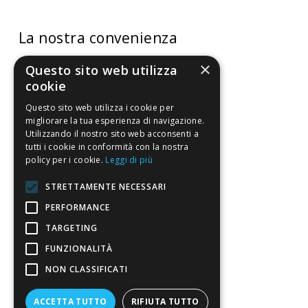
La nostra convenienza
×
Il risparmio che fa ambiente
Questo sito web utilizza
cookie
Il nostro manifesto
Questo sito web utilizza i cookie per
Il blog
migliorare la tua esperienza di navigazione.
Utilizzando il nostro sito web acconsenti a
Perché fidarti
tutti i cookie in conformità con la nostra
Vendi con noi
policy per i cookie.
Leggi di più
STRETTAMENTE NECESSARI
Chi siamo
PERFORMANCE
Chi Siamo
TARGETING
Sostegno e riconoscimenti
FUNZIONALITÀ
NON CLASSIFICATI
Servizio clienti
ACCETTA TUTTO
RIFIUTA TUTTO