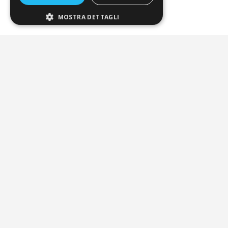
FAQ
MOSTRA DETTAGLI
Riferimenti da controllare
Condizioni di vendita
Termini di vendita
Spedizione
Pagamenti
Resi
4,7
/5
Eccellente
3.818
Recensioni