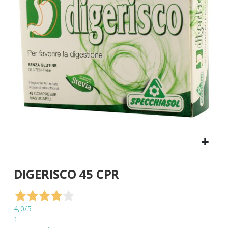
di
immagini
Vai
DIGERISCO 45 CPR
all'inizio
della
galleria
di
4,0
/5
immagini
1