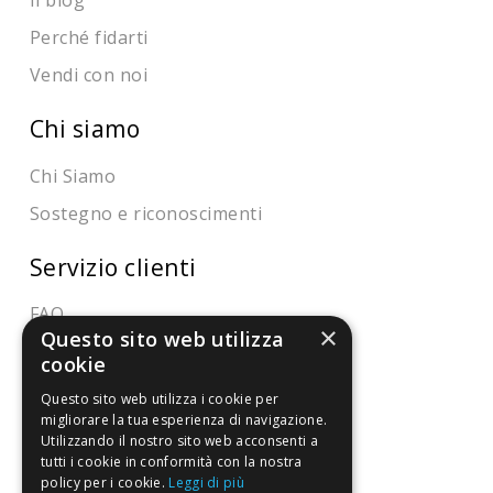
Il blog
Perché fidarti
Vendi con noi
Chi siamo
Chi Siamo
Sostegno e riconoscimenti
Servizio clienti
FAQ
×
Questo sito web utilizza
Riferimenti da controllare
cookie
Questo sito web utilizza i cookie per
Condizioni di vendita
migliorare la tua esperienza di navigazione.
Utilizzando il nostro sito web acconsenti a
Termini di vendita
tutti i cookie in conformità con la nostra
policy per i cookie.
Leggi di più
Spedizione