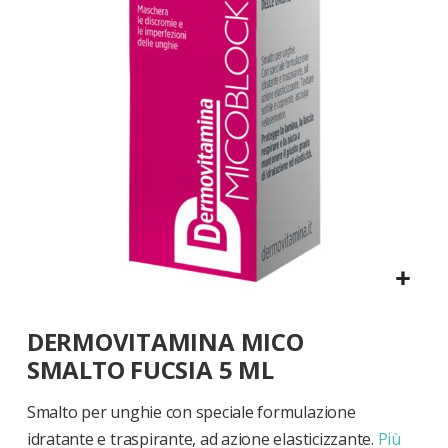
di
immagini
Vai
DERMOVITAMINA MICO
all'inizio
della
SMALTO FUCSIA 5 ML
galleria
di
Smalto per unghie con speciale formulazione
immagini
idratante e traspirante, ad azione elasticizzante.
Più