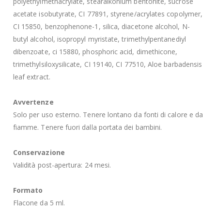
polyethylmethacrylate, stearalkonium bentonite, sucrose
acetate isobutyrate, CI 77891, styrene/acrylates copolymer,
CI 15850, benzophenone-1, silica, diacetone alcohol, N-
butyl alcohol, isopropyl myristate, trimethylpentanediyl
dibenzoate, ci 15880, phosphoric acid, dimethicone,
trimethylsiloxysilicate, CI 19140, CI 77510, Aloe barbadensis
leaf extract.
Avvertenze
Solo per uso esterno. Tenere lontano da fonti di calore e da
fiamme. Tenere fuori dalla portata dei bambini.
Conservazione
Validità post-apertura: 24 mesi.
Formato
Flacone da 5 ml.