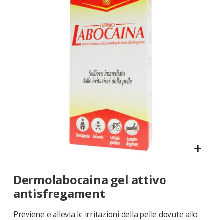
galleria
di
immagini
Vai
Dermolabocaina gel attivo
all'inizio
della
antisfregament
galleria
di
Previene e allevia le irritazioni della pelle dovute allo
immagini