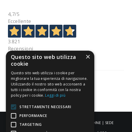
4,7
/5
Eccellente
3.821
Recensioni
×
Questo sito web utilizza
cookie
Questo sito web utilizza i cookie per
migliorare la tua esperienza di navigazione.
Utilizzando il nostro sito web acconsenti a
tutti i cookie in conformità con la nostra
Pagamenti sicuri
policy per i cookie.
Leggi di più
STRETTAMENTE NECESSARI
PERFORMANCE
ALDIGIÙ S.R.L. | Via Cortazzis 15 33100 - UDINE | SEDE
TARGETING