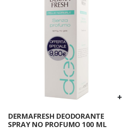
fine
della
galleria
di
immagini
Vai
DERMAFRESH DEODORANTE
all'inizio
della
SPRAY NO PROFUMO 100 ML
galleria