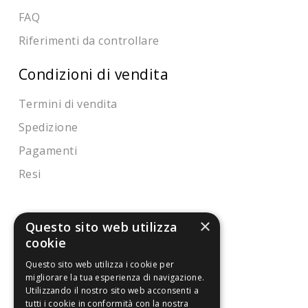
FAQ
Riferimenti da controllare
Condizioni di vendita
Termini di vendita
Spedizione
Pagamenti
Resi
4,7
/5
×
Questo sito web utilizza
Eccellente
cookie
Questo sito web utilizza i cookie per
migliorare la tua esperienza di navigazione.
3.818
Utilizzando il nostro sito web acconsenti a
Recensioni
tutti i cookie in conformità con la nostra