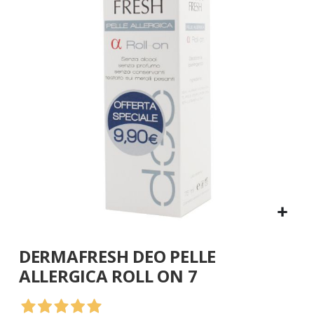
galleria
di
immagini
Vai
DERMAFRESH DEO PELLE
all'inizio
della
ALLERGICA ROLL ON 7
galleria
di
immagini