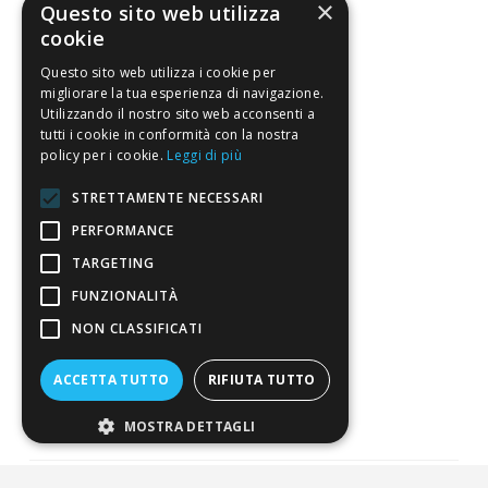
×
Questo sito web utilizza
Condizioni di vendita
cookie
Termini di vendita
Questo sito web utilizza i cookie per
migliorare la tua esperienza di navigazione.
Spedizione
Utilizzando il nostro sito web acconsenti a
tutti i cookie in conformità con la nostra
Pagamenti
policy per i cookie.
Leggi di più
Resi
STRETTAMENTE NECESSARI
PERFORMANCE
4,7
/5
TARGETING
Eccellente
FUNZIONALITÀ
NON CLASSIFICATI
3.821
Recensioni
ACCETTA TUTTO
RIFIUTA TUTTO
MOSTRA DETTAGLI