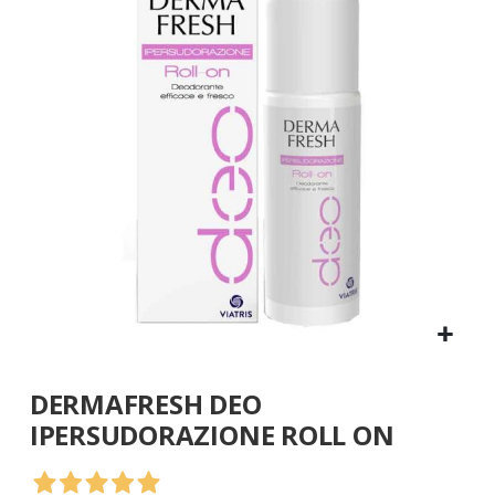
galleria
di
immagini
Vai
DERMAFRESH DEO
all'inizio
della
IPERSUDORAZIONE ROLL ON
galleria
di
immagini