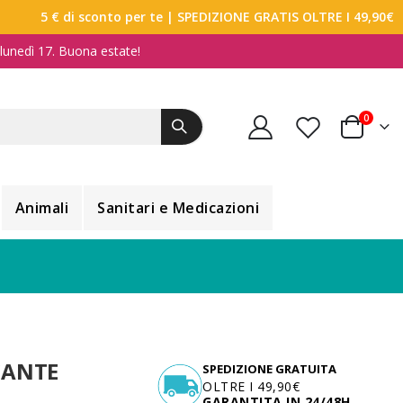
5 € di sconto per te
| SPEDIZIONE GRATIS OLTRE I 49,90€
a lunedì 17. Buona estate!
elemen
0
Carrello
Animali
Sanitari e Medicazioni
CANTE
SPEDIZIONE GRATUITA
OLTRE I 49,90€
GARANTITA IN 24/48H