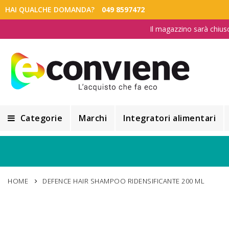
HAI QUALCHE DOMANDA?
049 8597472
Il magazzino sarà chius
Categorie
Marchi
Integratori alimentari
Integratori alimentari
Alimentazione e Dietetica
HOME
DEFENCE HAIR SHAMPOO RIDENSIFICANTE 200 ML
Cosmesi
Cosmetici Naturali