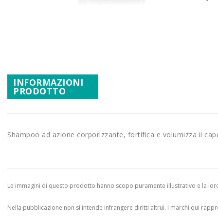
Promozioni
Vai
Mistery Box
all'inizio
della
galleria
di
immagini
INFORMAZIONI
PRODOTTO
Shampoo ad azione corporizzante, fortifica e volumizza il cap
Le immagini di questo prodotto hanno scopo puramente illustrativo e la loro 
Nella pubblicazione non si intende infrangere diritti altrui.
I marchi qui rappres