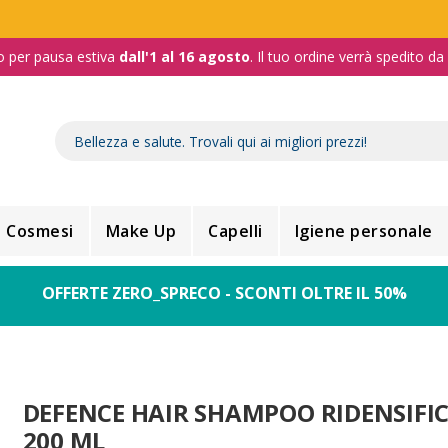
o per pausa estiva
dall'1 al 16 agosto
. Il tuo ordine verrà spedito d
Cosmesi
Make Up
Capelli
Igiene personale
OFFERTE ZERO_SPRECO - SCONTI OLTRE IL 50%
DEFENCE HAIR SHAMPOO RIDENSIFI
200 ML