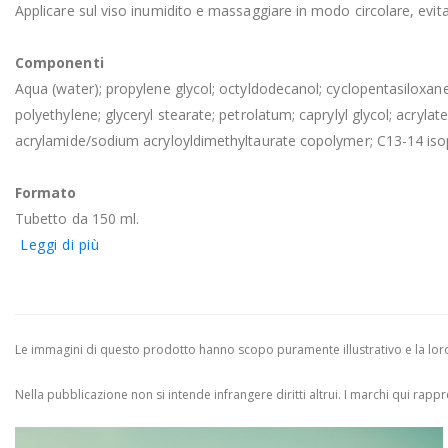
Applicare sul viso inumidito e massaggiare in modo circolare, evi
Componenti
Aqua (water); propylene glycol; octyldodecanol; cyclopentasiloxane
polyethylene; glyceryl stearate; petrolatum; caprylyl glycol; acryla
acrylamide/sodium acryloyldimethyltaurate copolymer; C13-14 isop
Formato
Tubetto da 150 ml.
Leggi di più
Le immagini di questo prodotto hanno scopo puramente illustrativo e la loro 
Nella pubblicazione non si intende infrangere diritti altrui.
I marchi qui rappres