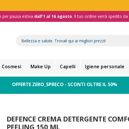
o per pausa estiva
dall'1 al 16 agosto
. Il tuo ordine verrà spedito d
Cosmesi
Make Up
Capelli
Igiene personale
OFFERTE ZERO_SPRECO - SCONTI OLTRE IL 50%
L
DEFENCE CREMA DETERGENTE COMF
PEELING 150 ML