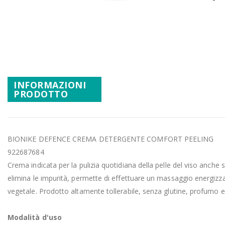
Promozioni
Vai
Mistery Box
all'inizio
della
galleria
di
immagini
INFORMAZIONI
PRODOTTO
BIONIKE DEFENCE CREMA DETERGENTE COMFORT PEELING
922687684
Crema indicata per la pulizia quotidiana della pelle del viso anche 
elimina le impurità, permette di effettuare un massaggio energizzant
vegetale. Prodotto altamente tollerabile, senza glutine, profumo e c
Modalità d'uso