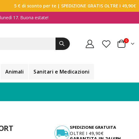
5 € di sconto per te
| SPEDIZIONE GRATIS OLTRE I 49,90€
a lunedì 17. Buona estate!
elemen
0
Carrello
Animali
Sanitari e Medicazioni
ORT
SPEDIZIONE GRATUITA
OLTRE I 49,90€
GARANTITA IN 24/48H