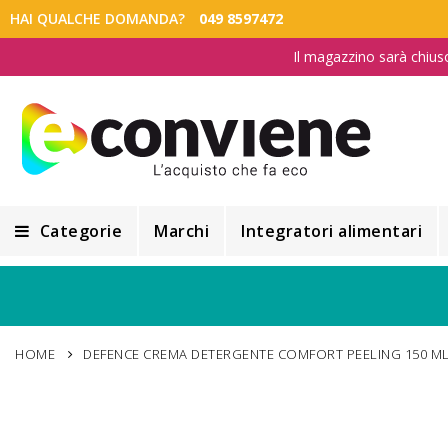
HAI QUALCHE DOMANDA?
049 8597472
Il magazzino sarà chius
Categorie
Marchi
Integratori alimentari
Integratori alimentari
Alimentazione e Dietetica
HOME
DEFENCE CREMA DETERGENTE COMFORT PEELING 150 M
Cosmesi
Cosmetici Naturali