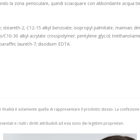
tando la zona perioculare, quindi sciacquare con abbondante acqua tie
; steareth-2; C12-15 alkyl benzoate; isopropyl palmitate; mannan; di
tes/C10-30 alkyl acrylate crosspolymer; pentylene glycol; triethanolamin
araffin; laureth-7; disodium EDTA.
finalità è solamente quella di rappresentare il prodotto stesso. La confezione
entati e i tutti i diritti attribuibili ad essi sono dei legittimi proprietari.