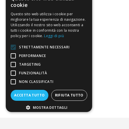
Perché fidarti
cookie
Vendi con noi
Questo sito web utilizza i cookie per
migliorare la tua esperienza di navigazione.
Chi siamo
Utilizzando il nostro sito web acconsenti a
tutti i cookie in conformità con la nostra
policy per i cookie.
Leggi di più
Chi Siamo
Sostegno e riconoscimenti
STRETTAMENTE NECESSARI
PERFORMANCE
Servizio clienti
TARGETING
FUNZIONALITÀ
FAQ
NON CLASSIFICATI
Riferimenti da controllare
ACCETTA TUTTO
RIFIUTA TUTTO
Condizioni di vendita
MOSTRA DETTAGLI
Termini di vendita
Spedizione