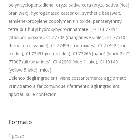
polydicyclopentadiene, oryza sativa cera (oryza sativa (rice)
bran wax), hydrogenated castor oil, synthetic beeswax,
ethylene/propylene copolymer, tin oxide, pentaerythrityl
tetra-di-t-butyl hydroxyhydrocinnamate. [+/-: CI 77891
(titanium dioxide), CI 77742 (manganese violet), CI 77510
(ferric ferrocyanide), CI 77499 (iron oxides), CI 77492 (iron
oxides), CI 77491 (iron oxides), CI 77266 [nano] (black 2), CI
77007 (ultramarines), CI 42090 (blue 1 lake), CI 19140
(yellow 5 lake), mica].
L’elenco degli ingredienti viene costantemente aggiornato.
Vi invitiamo a far comunque riferimento agli ingredienti
riportati sulle confezioni.
Formato
1 pezzo.