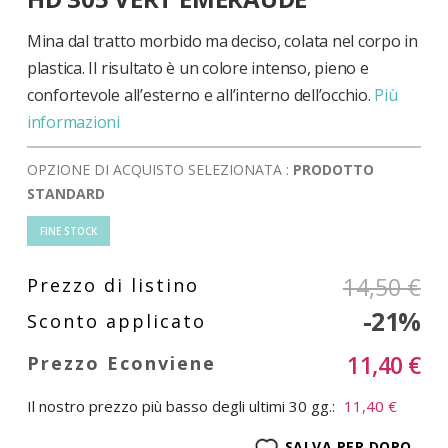
di
immagini
Mina dal tratto morbido ma deciso, colata nel corpo in
plastica. Il risultato è un colore intenso, pieno e
confortevole all’esterno e all’interno dell’occhio.
Più
informazioni
OPZIONE DI ACQUISTO SELEZIONATA :
PRODOTTO
STANDARD
FINE STOCK
14,50 €
-21%
11,40 €
Il nostro prezzo più basso degli ultimi 30 gg.:
11,40 €
SALVA PER DOPO