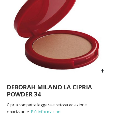
di
immagini
Vai
DEBORAH MILANO LA CIPRIA
all'inizio
della
POWDER 34
galleria
di
Cipria compatta leggera e setosa ad azione
immagini
opacizzante.
Più informazioni