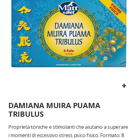
di
immagini
Vai
DAMIANA MUIRA PUAMA
all'inizio
della
TRIBULUS
galleria
di
Proprietà toniche e stimolanti che aiutano a superare
immagini
i momenti di eccessivo stress psico fisico. Formato: 8