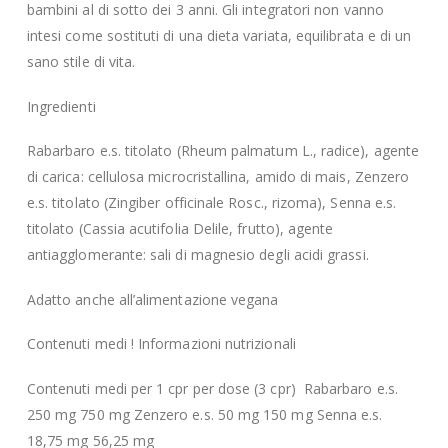
bambini al di sotto dei 3 anni. Gli integratori non vanno
intesi come sostituti di una dieta variata, equilibrata e di un
sano stile di vita.
Ingredienti
Rabarbaro e.s. titolato (Rheum palmatum L., radice), agente
di carica: cellulosa microcristallina, amido di mais, Zenzero
e.s. titolato (Zingiber officinale Rosc., rizoma), Senna e.s.
titolato (Cassia acutifolia Delile, frutto), agente
antiagglomerante: sali di magnesio degli acidi grassi.
Adatto anche all’alimentazione vegana
Contenuti medi ! Informazioni nutrizionali
Contenuti medi per 1 cpr per dose (3 cpr) Rabarbaro e.s.
250 mg 750 mg Zenzero e.s. 50 mg 150 mg Senna e.s.
18,75 mg 56,25 mg