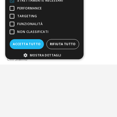
STRETTAMENTE NECESSARI
Il nostro manifesto
PERFORMANCE
TARGETING
Il blog
FUNZIONALITÀ
Perché fidarti
NON CLASSIFICATI
Vendi con noi
ACCETTA TUTTO
RIFIUTA TUTTO
Chi siamo
MOSTRA DETTAGLI
Chi Siamo
Sostegno e riconoscimenti
Servizio clienti
FAQ
Riferimenti da controllare
Condizioni di vendita