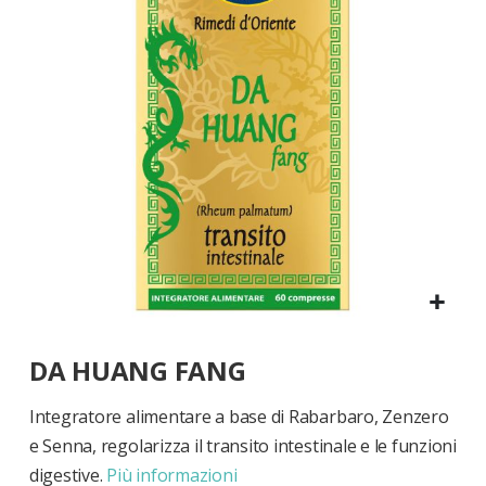
di
immagini
Vai
DA HUANG FANG
all'inizio
della
galleria
Integratore alimentare a base di Rabarbaro, Zenzero
di
e Senna, regolarizza il transito intestinale e le funzioni
immagini
digestive.
Più informazioni