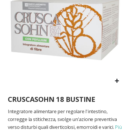
di
immagini
Vai
CRUSCASOHN 18 BUSTINE
all'inizio
della
galleria
Integratore alimentare per regolare l'intestino,
di
corregge la stitichezza, svolge un'azione preventiva
immagini
verso disturbi quali diverticolosi, emorroidi e varici.
Più