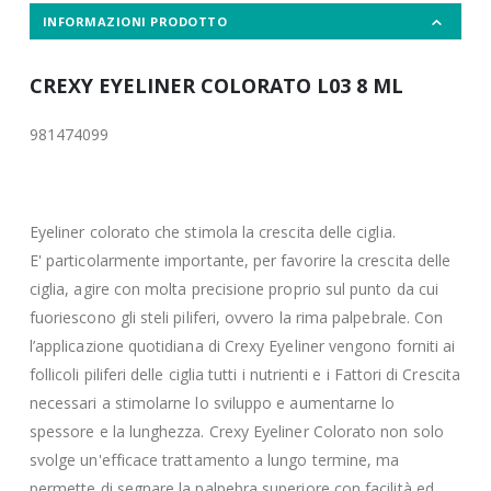
INFORMAZIONI PRODOTTO
CREXY EYELINER COLORATO L03 8 ML
981474099
Eyeliner colorato che stimola la crescita delle ciglia.
E' particolarmente importante, per favorire la crescita delle
ciglia, agire con molta precisione proprio sul punto da cui
fuoriescono gli steli piliferi, ovvero la rima palpebrale. Con
l’applicazione quotidiana di Crexy Eyeliner vengono forniti ai
follicoli piliferi delle ciglia tutti i nutrienti e i Fattori di Crescita
necessari a stimolarne lo sviluppo e aumentarne lo
spessore e la lunghezza. Crexy Eyeliner Colorato non solo
svolge un'efficace trattamento a lungo termine, ma
permette di segnare la palpebra superiore con facilità ed