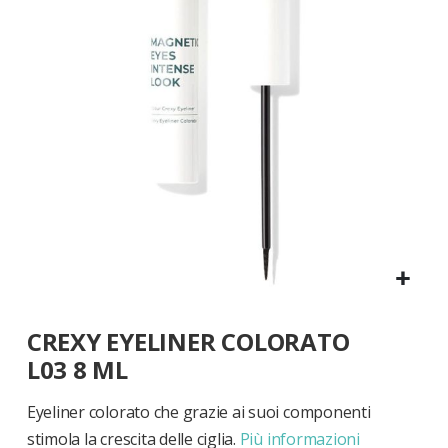
di
immagini
Vai
CREXY EYELINER COLORATO
all'inizio
della
L03 8 ML
galleria
di
Eyeliner colorato che grazie ai suoi componenti
immagini
stimola la crescita delle ciglia.
Più informazioni