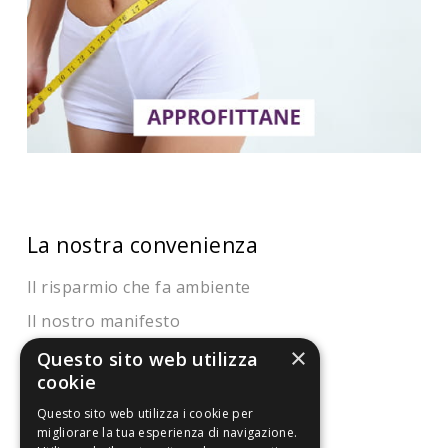
La nostra convenienza
Il risparmio che fa ambiente
Il nostro manifesto
×
Il blog
Questo sito web utilizza
cookie
Perché fidarti
Questo sito web utilizza i cookie per
Vendi con noi
migliorare la tua esperienza di navigazione.