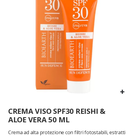
galleria
di
immagini
Vai
CREMA VISO SPF30 REISHI &
all'inizio
della
ALOE VERA 50 ML
galleria
di
Crema ad alta protezione con filtri fotostabili, estratti
immagini