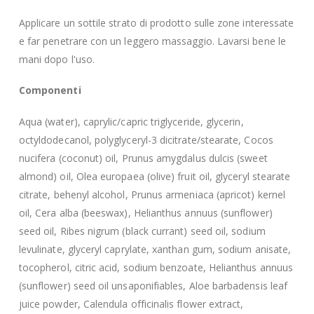
Applicare un sottile strato di prodotto sulle zone interessate
e far penetrare con un leggero massaggio. Lavarsi bene le
mani dopo l'uso.
Componenti
Aqua (water), caprylic/capric triglyceride, glycerin,
octyldodecanol, polyglyceryl-3 dicitrate/stearate, Cocos
nucifera (coconut) oil, Prunus amygdalus dulcis (sweet
almond) oil, Olea europaea (olive) fruit oil, glyceryl stearate
citrate, behenyl alcohol, Prunus armeniaca (apricot) kernel
oil, Cera alba (beeswax), Helianthus annuus (sunflower)
seed oil, Ribes nigrum (black currant) seed oil, sodium
levulinate, glyceryl caprylate, xanthan gum, sodium anisate,
tocopherol, citric acid, sodium benzoate, Helianthus annuus
(sunflower) seed oil unsaponifiables, Aloe barbadensis leaf
juice powder, Calendula officinalis flower extract,