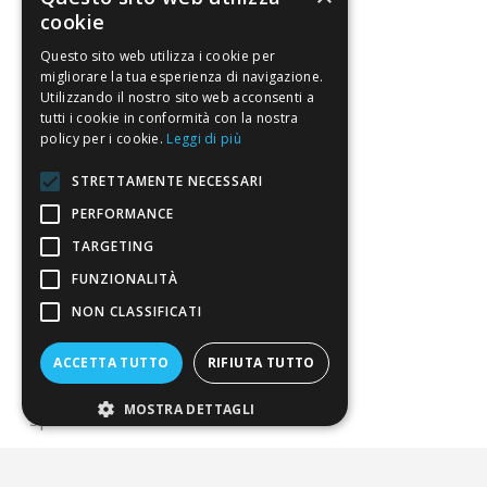
Vendi con noi
cookie
Questo sito web utilizza i cookie per
Chi siamo
migliorare la tua esperienza di navigazione.
Utilizzando il nostro sito web acconsenti a
Chi Siamo
tutti i cookie in conformità con la nostra
policy per i cookie.
Leggi di più
Sostegno e riconoscimenti
STRETTAMENTE NECESSARI
Servizio clienti
PERFORMANCE
FAQ
TARGETING
FUNZIONALITÀ
Riferimenti da controllare
NON CLASSIFICATI
Condizioni di vendita
ACCETTA TUTTO
RIFIUTA TUTTO
Termini di vendita
MOSTRA DETTAGLI
Spedizione
Pagamenti