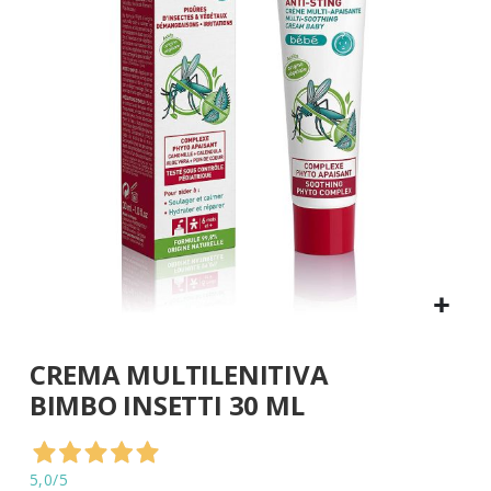
di
immagini
Vai
CREMA MULTILENITIVA
all'inizio
della
BIMBO INSETTI 30 ML
galleria
di
immagini
5,0
/5