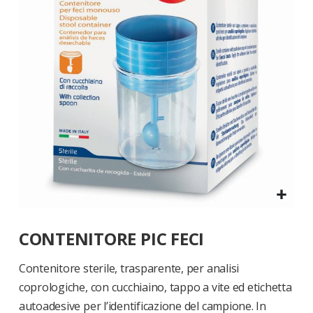
di
immagini
Vai
CONTENITORE PIC FECI
all'inizio
della
galleria
Contenitore sterile, trasparente, per analisi
di
coprologiche, con cucchiaino, tappo a vite ed etichetta
immagini
autoadesive per l’identificazione del campione. In