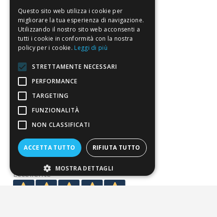
Servizio clienti
Questo sito web utilizza i cookie per
FAQ
migliorare la tua esperienza di navigazione.
Utilizzando il nostro sito web acconsenti a
Riferimenti da controllare
tutti i cookie in conformità con la nostra
policy per i cookie.
Leggi di più
Condizioni di vendita
STRETTAMENTE NECESSARI
Termini di vendita
PERFORMANCE
TARGETING
Spedizione
FUNZIONALITÀ
Pagamenti
NON CLASSIFICATI
Resi
ACCETTA TUTTO
RIFIUTA TUTTO
4,7
/5
MOSTRA DETTAGLI
Eccellente
3.818