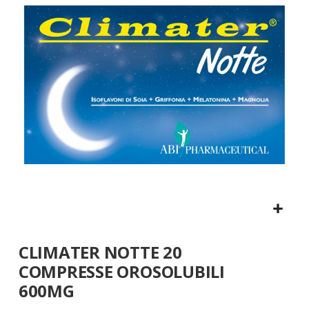
galleria
di
immagini
Vai
CLIMATER NOTTE 20
all'inizio
della
COMPRESSE OROSOLUBILI
galleria
600MG
di
immagini