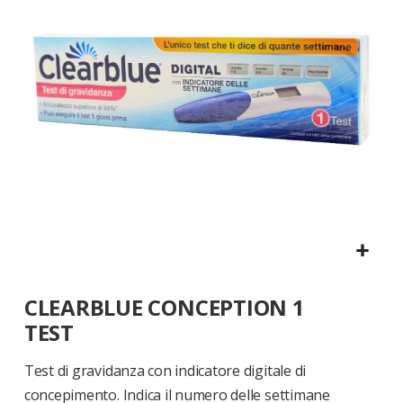
di
immagini
Vai
CLEARBLUE CONCEPTION 1
all'inizio
della
TEST
galleria
di
Test di gravidanza con indicatore digitale di
immagini
concepimento. Indica il numero delle settimane