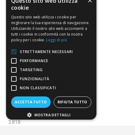
×
Questo sito web utilizza
FAQ
cookie
Riferimenti da controllare
Questo sito web utilizza i cookie per
migliorare la tua esperienza di navigazione.
Utilizzando il nostro sito web acconsenti a
Condizioni di vendita
tutti i cookie in conformità con la nostra
policy per i cookie.
Leggi di più
Termini di vendita
STRETTAMENTE NECESSARI
Spedizione
PERFORMANCE
Pagamenti
TARGETING
Resi
FUNZIONALITÀ
NON CLASSIFICATI
4,7
/5
Eccellente
ACCETTA TUTTO
RIFIUTA TUTTO
MOSTRA DETTAGLI
3.818
Recensioni