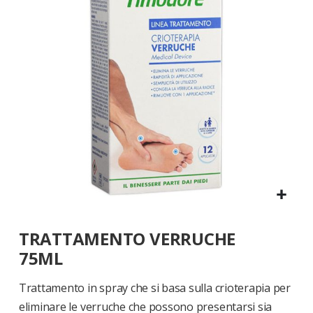
di
immagini
Vai
TRATTAMENTO VERRUCHE
all'inizio
della
75ML
galleria
di
Trattamento in spray che si basa sulla crioterapia per
immagini
eliminare le verruche che possono presentarsi sia