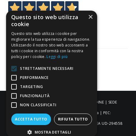
×
Questo sito web utilizza
3.820
cookie
Recensioni
Questo sito web utilizza i cookie per
migliorare la tua esperienza di navigazione.
Utilizzando il nostro sito web acconsenti a
tutti i cookie in conformità con la nostra
policy per i cookie.
Leggi di più
STRETTAMENTE NECESSARI
Pagamenti sicuri
PERFORMANCE
TARGETING
FUNZIONALITÀ
ALDIGIÙ S.R.L. | Via Cortazzis 15 33100 - UDINE | SEDE
NON CLASSIFICATI
OPERATIVA: Via del Progresso 3 - Padova | PEC:
ACCETTA TUTTO
RIFIUTA TUTTO
aldigiusrl@pec.it | C.F. e P.IVA 02873920306 REA UD-294558
MOSTRA DETTAGLI
Capitale sociale: € 27.086,97