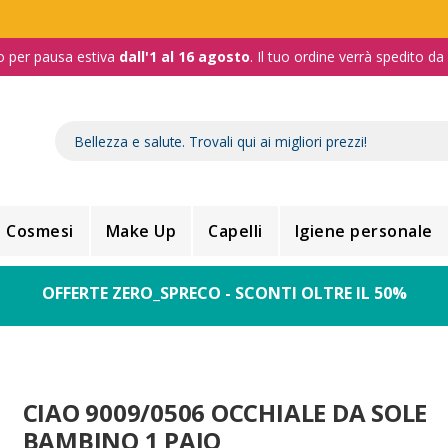
o per pausa estiva
dall'1 al 16 agosto
. Il tuo ordine verrà spedito d
Cosmesi
Make Up
Capelli
Igiene personale
OFFERTE ZERO_SPRECO - SCONTI OLTRE IL 50%
CIAO 9009/0506 OCCHIALE DA SOLE
BAMBINO 1 PAIO