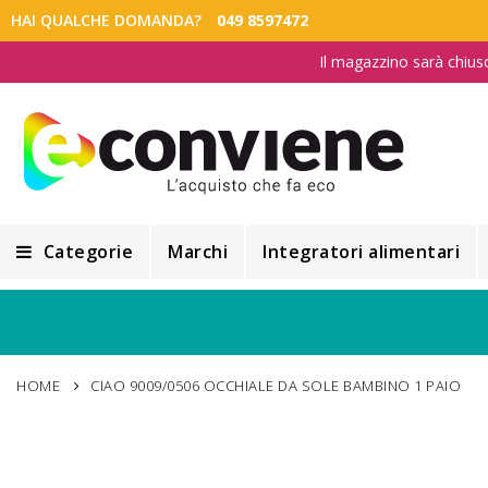
HAI QUALCHE DOMANDA?
049 8597472
Il magazzino sarà chius
Categorie
Marchi
Integratori alimentari
Integratori alimentari
Alimentazione e Dietetica
HOME
CIAO 9009/0506 OCCHIALE DA SOLE BAMBINO 1 PAIO
Cosmesi
Cosmetici Naturali