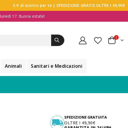
5 € di sconto per te
| SPEDIZIONE GRATIS OLTRE I 49,90€
a lunedì 17. Buona estate!
elemen
0
Carrello
Animali
Sanitari e Medicazioni
SPEDIZIONE GRATUITA
OLTRE I 49,90€
GARANTITA IN 24/48H