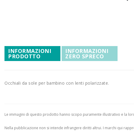
Promozioni
Vai
Mistery Box
all'inizio
della
galleria
di
immagini
INFORMAZIONI
INFORMAZIONI
PRODOTTO
ZERO SPRECO
Occhiali da sole per bambino con lenti polarizzate.
Le immagini di questo prodotto hanno scopo puramente illustrativo e la loro 
Nella pubblicazione non si intende infrangere diritti altrui.
I marchi qui rappres