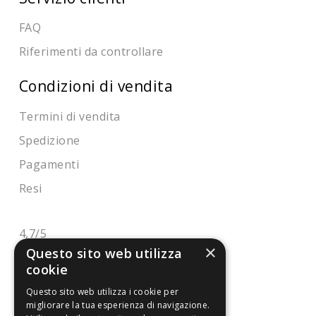
FAQ
Riferimenti da controllare
Condizioni di vendita
Termini di vendita
Spedizione
Pagamenti
Resi
4,7
/5
×
Eccellente
Questo sito web utilizza
cookie
Questo sito web utilizza i cookie per
3.821
migliorare la tua esperienza di navigazione.