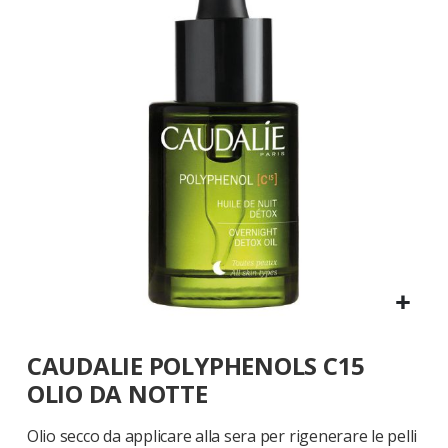
galleria
di
immagini
Vai
CAUDALIE POLYPHENOLS C15
all'inizio
della
OLIO DA NOTTE
galleria
di
Olio secco da applicare alla sera per rigenerare le pelli
immagini