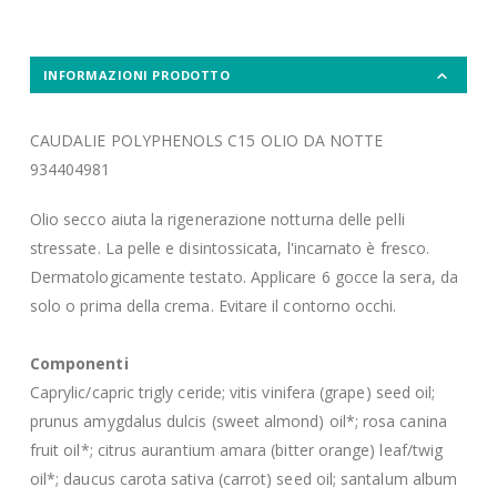
INFORMAZIONI PRODOTTO
CAUDALIE POLYPHENOLS C15 OLIO DA NOTTE
934404981
Olio secco aiuta la rigenerazione notturna delle pelli
stressate. La pelle e disintossicata, l'incarnato è fresco.
Dermatologicamente testato. Applicare 6 gocce la sera, da
solo o prima della crema. Evitare il contorno occhi.
Componenti
Caprylic/capric trigly ceride; vitis vinifera (grape) seed oil;
prunus amygdalus dulcis (sweet almond) oil*; rosa canina
fruit oil*; citrus aurantium amara (bitter orange) leaf/twig
oil*; daucus carota sativa (carrot) seed oil; santalum album