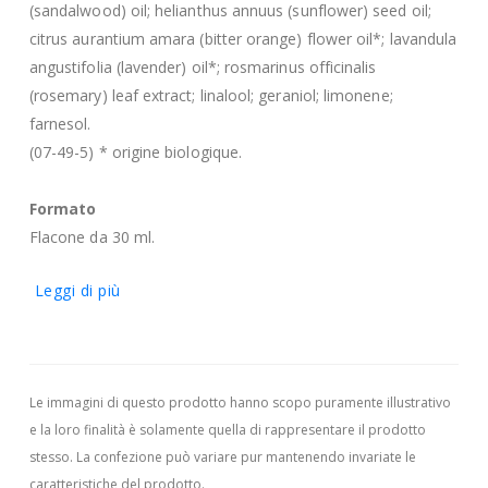
(sandalwood) oil; helianthus annuus (sunflower) seed oil;
citrus aurantium amara (bitter orange) flower oil*; lavandula
angustifolia (lavender) oil*; rosmarinus officinalis
(rosemary) leaf extract; linalool; geraniol; limonene;
farnesol.
(07-49-5) * origine biologique.
Formato
Flacone da 30 ml.
Leggi di più
Le immagini di questo prodotto hanno scopo puramente illustrativo
e la loro finalità è solamente quella di rappresentare il prodotto
stesso. La confezione può variare pur mantenendo invariate le
caratteristiche del prodotto.