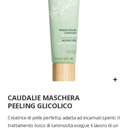
di
immagini
Vai
CAUDALIE MASCHERA
all'inizio
della
PEELING GLICOLICO
galleria
di
Creatrice di pelle perfetta, adatta ad incarnati spenti. Il
immagini
trattamento tocco di luminosità esegue il lavoro di un