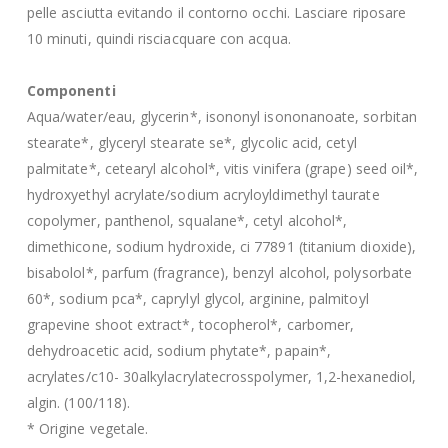
pelle asciutta evitando il contorno occhi. Lasciare riposare
10 minuti, quindi risciacquare con acqua.
Componenti
Aqua/water/eau, glycerin*, isononyl isononanoate, sorbitan
stearate*, glyceryl stearate se*, glycolic acid, cetyl
palmitate*, cetearyl alcohol*, vitis vinifera (grape) seed oil*,
hydroxyethyl acrylate/sodium acryloyldimethyl taurate
copolymer, panthenol, squalane*, cetyl alcohol*,
dimethicone, sodium hydroxide, ci 77891 (titanium dioxide),
bisabolol*, parfum (fragrance), benzyl alcohol, polysorbate
60*, sodium pca*, caprylyl glycol, arginine, palmitoyl
grapevine shoot extract*, tocopherol*, carbomer,
dehydroacetic acid, sodium phytate*, papain*,
acrylates/c10- 30alkylacrylatecrosspolymer, 1,2-hexanediol,
algin. (100/118).
* Origine vegetale.