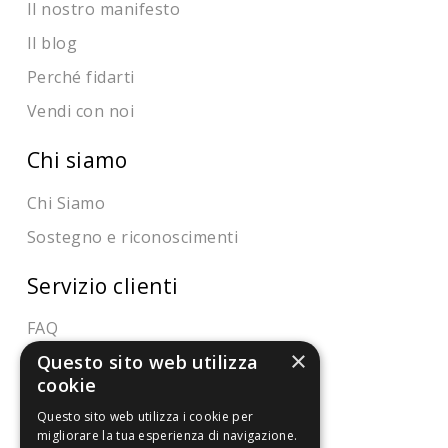
Il nostro manifesto
Il blog
Perché fidarti
Vendi con noi
Chi siamo
Chi Siamo
Sostegno e riconoscimenti
Servizio clienti
FAQ
×
Questo sito web utilizza
Riferimenti da controllare
cookie
Condizioni di vendita
Questo sito web utilizza i cookie per
migliorare la tua esperienza di navigazione.