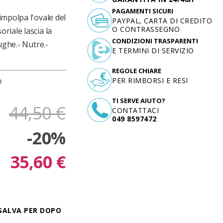
PAGAMENTI SICURI
impolpa l'ovale del
PAYPAL, CARTA DI CREDITO
O CONTRASSEGNO
riale lascia la
CONDIZIONI TRASPARENTI
ughe.- Nutre.-
E TERMINI DI SERVIZIO
REGOLE CHIARE
PER RIMBORSI E RESI
D
TI SERVE AIUTO?
44,50 €
CONTATTACI
049 8597472
-20%
35,60 €
SALVA PER DOPO