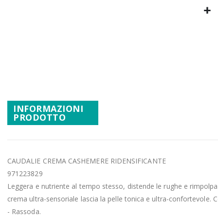
Promozioni
Mistery Box
Vai
all'inizio
della
galleria
di
immagini
INFORMAZIONI
PRODOTTO
CAUDALIE CREMA CASHEMERE RIDENSIFICANTE
971223829
Leggera e nutriente al tempo stesso, distende le rughe e rimpolpa
crema ultra-sensoriale lascia la pelle tonica e ultra-confortevole. Co
- Rassoda.