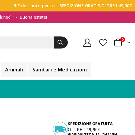
5 € di sconto per te
| SPEDIZIONE GRATIS OLTRE I 49,90€
a lunedì 17. Buona estate!
elemen
0
Carrello
Animali
Sanitari e Medicazioni
SPEDIZIONE GRATUITA
OLTRE I 49,90€
GARANTITA IN 24/48H