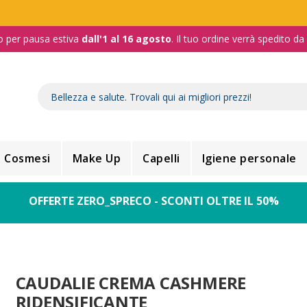
o per pausa estiva
dall'1 al 16 agosto
. Il tuo ordine verrà spedito d
Cosmesi
Make Up
Capelli
Igiene personale
OFFERTE ZERO_SPRECO - SCONTI OLTRE IL 50%
CAUDALIE CREMA CASHMERE
RIDENSIFICANTE