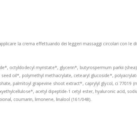
applicare la crema effettuando dei leggeri massaggi circolari con le dit
de*, octyldodecyl myristate*, glycerin*, butyrospermum parkii (shea) 
) seed oil*, polymethyl methacrylate, cetearyl glucoside*, polyacryla
phate, palmitoyl grapevine shoot extract*, caprylyl glycol, ci 77019 (
ethylcellulose*, acetyl dipeptide-1 cetyl ester, hyaluronic acid, sodi
pional, coumarin, limonene, linalool (161/048).