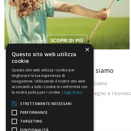
×
Questo sito web utilizza
cookie
La nostra convenienza
Chi siamo
Questo sito web utilizza i cookie per
migliorare la tua esperienza di
navigazione. Utilizzando il nostro sito web
Il risparmio che fa ambiente
Chi Siamo
acconsenti a tutti i cookie in conformità con
la nostra policy per i cookie.
Leggi di più
Il nostro manifesto
Sostegno e riconos
Il blog
STRETTAMENTE NECESSARI
Perché fidarti
PERFORMANCE
TARGETING
Vendi con noi
FUNZIONALITÀ