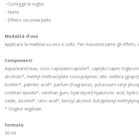
- Corregge le rughe.
- Nutre.
- Effetto seconda pelle.
Modalità d'uso
Applicare la mattina su viso e collo. Per massimizzarne gli effetti, 
Componenti
Aqua/water/eau, coco-caprylate/caprate*, caprylic/capric triglyceri
alcohols*, methyl methacrylate crosspolymer, vitis vinifera (grape
lecithin*, palmitic acid*, parfum (fragrance), potassium cetyl phos
sorbitan laurate*, xanthan gum, hydrolyzed hyaluronic acid, hydroxy
oxide, alcohol*, citric acid*, benzyl alcohol, butylphenyl methylpro
* Origine vegetale.
Formato
50 ml