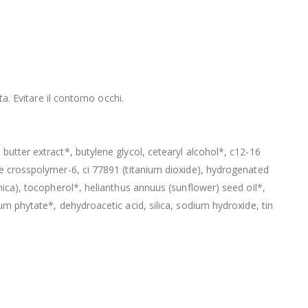
a. Evitare il contorno occhi.
butter extract*, butylene glycol, cetearyl alcohol*, c12-16
te crosspolymer-6, ci 77891 (titanium dioxide), hydrogenated
mica), tocopherol*, helianthus annuus (sunflower) seed oil*,
um phytate*, dehydroacetic acid, silica, sodium hydroxide, tin