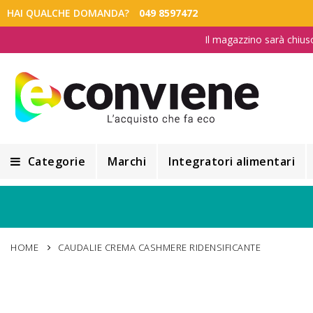
HAI QUALCHE DOMANDA?
049 8597472
Il magazzino sarà chius
Categorie
Marchi
Integratori alimentari
Integratori alimentari
Alimentazione e Dietetica
HOME
CAUDALIE CREMA CASHMERE RIDENSIFICANTE
Cosmesi
Cosmetici Naturali