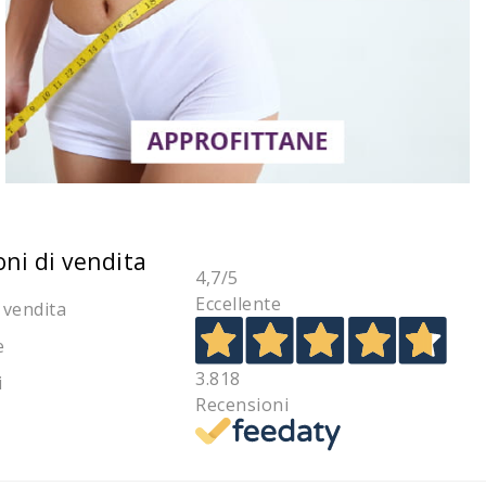
oni di vendita
4,7
/5
Eccellente
 vendita
e
3.818
i
Recensioni