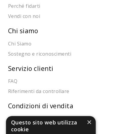
Perché fidarti
Vendi con noi
Chi siamo
Chi Siamo
Sostegno e riconoscimenti
Servizio clienti
FAQ
Riferimenti da controllare
Condizioni di vendita
Termini di vendita
×
Questo sito web utilizza
Spedizione
cookie