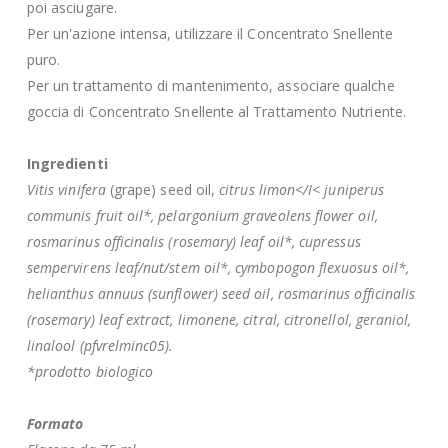
poi asciugare.
Per un'azione intensa, utilizzare il Concentrato Snellente
puro.
Per un trattamento di mantenimento, associare qualche
goccia di Concentrato Snellente al Trattamento Nutriente.
Ingredienti
Vitis vinifera
(grape) seed oil,
citrus limon</I< juniperus
communis fruit oil*, pelargonium graveolens flower oil,
rosmarinus officinalis (rosemary) leaf oil*, cupressus
sempervirens leaf/nut/stem oil*, cymbopogon flexuosus oil*,
helianthus annuus (sunflower) seed oil, rosmarinus officinalis
(rosemary) leaf extract, limonene, citral, citronellol, geraniol,
linalool (pfvrelminc05).
*prodotto biologico
Formato