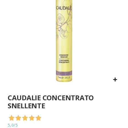
di
immagini
Vai
CAUDALIE CONCENTRATO
all'inizio
della
SNELLENTE
galleria
di
immagini
5,0
/5