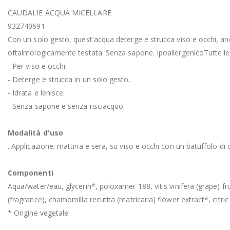
CAUDALIE ACQUA MICELLARE
932740691
Con un solo gesto, quest'acqua deterge e strucca viso e occhi, anch
oftalmologicamente testata. Senza sapone. IpoallergenicoTutte le p
- Per viso e occhi.
- Deterge e strucca in un solo gesto.
- Idrata e lenisce.
- Senza sapone e senza risciacquo
Modalità d'uso
. Applicazione: mattina e sera, su viso e occhi con un batuffolo di
Componenti
Aqua/water/eau, glycerin*, poloxamer 188, vitis vinifera (grape) f
(fragrance), chamomilla recutita (matricaria) flower extract*, citri
* Origine vegetale