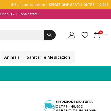
5 € di sconto per te
| SPEDIZIONE GRATIS OLTRE I 49,90€
a lunedì 17. Buona estate!
elemen
0
Carrello
Animali
Sanitari e Medicazioni
SPEDIZIONE GRATUITA
OLTRE I 49,90€
GARANTITA IN 24/48H