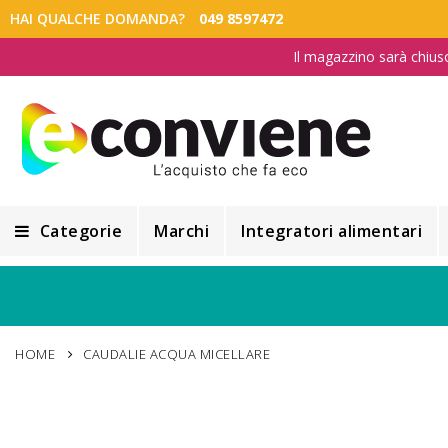
HAI QUALCHE DOMANDA?
049 8597472
Il magazzino sarà chius
Categorie
Marchi
Integratori alimentari
Integratori alimentari
Alimentazione e Dietetica
HOME
CAUDALIE ACQUA MICELLARE
Cosmesi
Cosmetici Naturali