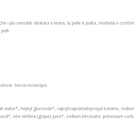
e i più sensibili. Idratata e lenita, la pelle è pulita, morbida e con
elli.
 cotone. Senza risciacquo.
ruit water*, heptyl glucoside*, capryl/capramidopropyl betaine, sodi
c acid*, vitis vinifera (grape) juice*, sodium benzoate, potassium sorb