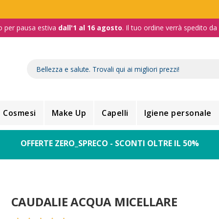
o per pausa estiva
dall'1 al 16 agosto
. Il tuo ordine verrà spedito d
Cosmesi
Make Up
Capelli
Igiene personale
OFFERTE ZERO_SPRECO - SCONTI OLTRE IL 50%
CAUDALIE ACQUA MICELLARE