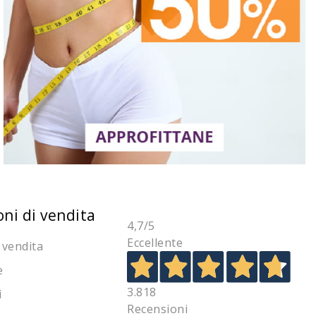
oni di vendita
4,7
/5
Eccellente
 vendita
e
3.818
i
Recensioni