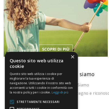
×
Questo sito web utilizza
cookie
La nostra convenienza
Chi siamo
Questo sito web utilizza i cookie per
migliorare la tua esperienza di
navigazione. Utilizzando il nostro sito web
Il risparmio che fa ambiente
Chi Siamo
acconsenti a tutti i cookie in conformità con
la nostra policy per i cookie.
Leggi di più
Il nostro manifesto
Sostegno e riconos
Il blog
STRETTAMENTE NECESSARI