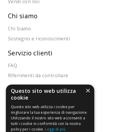
Vendi con noi
Chi siamo
Chi Siamo
Sostegno e riconoscimenti
Servizio clienti
FAQ
Riferimenti da controllare
×
Condizioni di vendita
Questo sito web utilizza
cookie
Termini di vendita
Questo sito web utilizza i cookie per
Spedizione
migliorare la tua esperienza di navigazione.
Utilizzando il nostro sito web acconsenti a
Pagamenti
tutti i cookie in conformità con la nostra
policy per i cookie.
Leggi di più