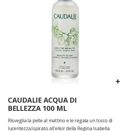
di
immagini
Vai
CAUDALIE ACQUA DI
all'inizio
della
BELLEZZA 100 ML
galleria
di
Risveglia la pelle al mattino e le regala un tocco di
immagini
lucentezza.Ispirato all'elisir della Regina Isabella