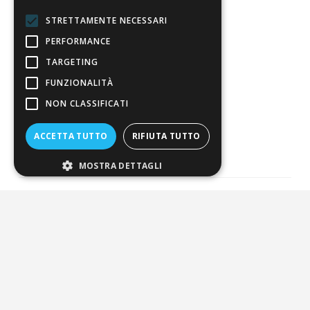
Resi
STRETTAMENTE NECESSARI
PERFORMANCE
4,7
/5
Eccellente
TARGETING
FUNZIONALITÀ
NON CLASSIFICATI
3.820
Recensioni
ACCETTA TUTTO
RIFIUTA TUTTO
MOSTRA DETTAGLI
Pagamenti sicuri
ALDIGIÙ S.R.L. | Via Cortazzis 15 33100 - UDINE | SEDE