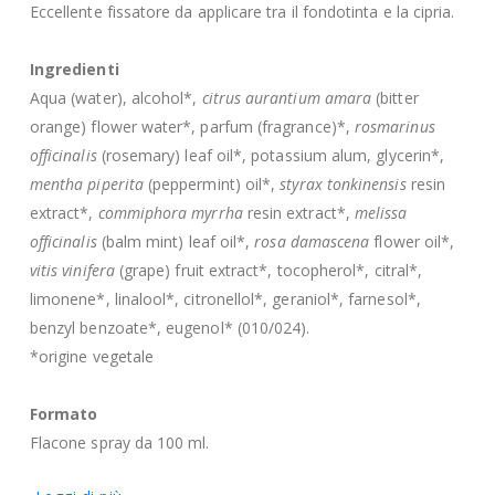
Eccellente fissatore da applicare tra il fondotinta e la cipria.
Ingredienti
Aqua (water), alcohol*,
citrus aurantium amara
(bitter
orange) flower water*, parfum (fragrance)*,
rosmarinus
officinalis
(rosemary) leaf oil*, potassium alum, glycerin*,
mentha piperita
(peppermint) oil*,
styrax tonkinensis
resin
extract*,
commiphora myrrha
resin extract*,
melissa
officinalis
(balm mint) leaf oil*,
rosa damascena
flower oil*,
vitis vinifera
(grape) fruit extract*, tocopherol*, citral*,
limonene*, linalool*, citronellol*, geraniol*, farnesol*,
benzyl benzoate*, eugenol* (010/024).
*origine vegetale
Formato
Flacone spray da 100 ml.