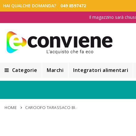
HAI QUALCHE DOMANDA?
049 8597472
Il magazzino sarà chius
Categorie
Marchi
Integratori alimentari
Integratori alimentari
Alimentazione e Dietetica
HOME
CARCIOFO TARASSACO BI.
Cosmesi
Cosmetici Naturali