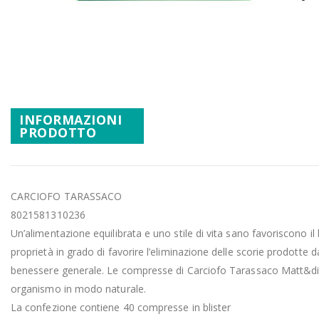
Promozioni
Vai
Mistery Box
all'inizio
della
galleria
di
immagini
INFORMAZIONI
PRODOTTO
CARCIOFO TARASSACO
8021581310236
Un’alimentazione equilibrata e uno stile di vita sano favoriscono i
proprietà in grado di favorire l’eliminazione delle scorie prodotte 
benessere generale. Le compresse di Carciofo Tarassaco Matt&diet m
organismo in modo naturale.
La confezione contiene 40 compresse in blister