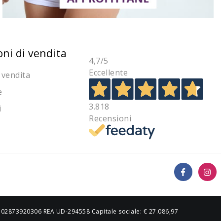
oni di vendita
4,7
/5
Eccellente
 vendita
e
3.818
i
Recensioni
IVA 02873920306 REA UD-294558 Capitale sociale: € 27.086,97