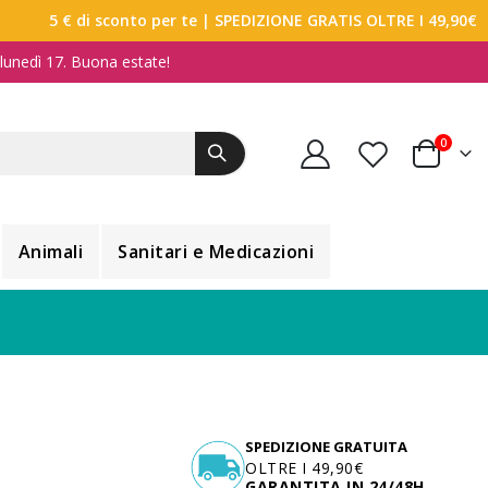
5 € di sconto per te
| SPEDIZIONE GRATIS OLTRE I 49,90€
a lunedì 17. Buona estate!
elemen
0
Carrello
Animali
Sanitari e Medicazioni
SPEDIZIONE GRATUITA
OLTRE I 49,90€
GARANTITA IN 24/48H