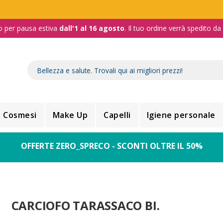
o per pausa estiva
dall'1 al 16 agosto
. Il tuo ordine verrà spedito d
Cosmesi
Make Up
Capelli
Igiene personale
OFFERTE ZERO_SPRECO - SCONTI OLTRE IL 50%
CARCIOFO TARASSACO BI.