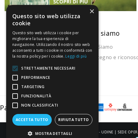
×
Questo sito web utilizza
cookie
La nostra convenienza
Chi siamo
Questo sito web utilizza i cookie per
migliorare la tua esperienza di
navigazione. Utilizzando il nostro sito web
Il risparmio che fa ambiente
Chi Siamo
acconsenti a tutti i cookie in conformità con
la nostra policy per i cookie.
Leggi di più
Il nostro manifesto
Sostegno e riconos
Il blog
STRETTAMENTE NECESSARI
Perché fidarti
PERFORMANCE
TARGETING
Vendi con noi
FUNZIONALITÀ
NON CLASSIFICATI
Pagamenti sicuri
ACCETTA TUTTO
RIFIUTA TUTTO
ALDIGIÙ S.R.L. | Via Cortazzis 15 33100 - UDINE | SEDE OPER
MOSTRA DETTAGLI