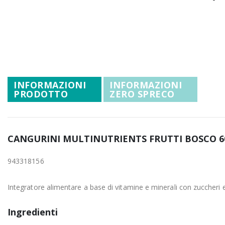
Promozioni
Vai
Mistery Box
all'inizio
della
galleria
di
immagini
INFORMAZIONI
INFORMAZIONI
PRODOTTO
ZERO SPRECO
CANGURINI MULTINUTRIENTS FRUTTI BOSCO 6
943318156
Integratore alimentare a base di vitamine e minerali con zuccheri 
Ingredienti