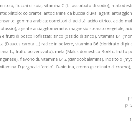
annitolo; fiocchi di soia, vitamina C (L- ascorbato di sodio), maltode
ante: xilitolo; colorante: antocianine da buccia d'uva; agenti antiagglo
ensante: gomma arabica; correttori di acidità: acido citrico, acido ma
 potassio); agente antiagglomerante: magnesio stearato vegetale; acid
 frutti di bosco liofilizzati; zinco (ossido di zinco), vitamina B1 (mo
 carota (Daucus carota L.) radice in polvere, vitamina B6 (cloridrato di
niana L., frutto polverizzato), mela (Malus domestica Borkh., frutto pol
nganese), flavonoidi, vitamina B12 (cianocobalamina), inositolo (myo
, vitamina D (ergocalciferolo), D-biotina, cromo (picolinato di cromo),
p
(2 
1