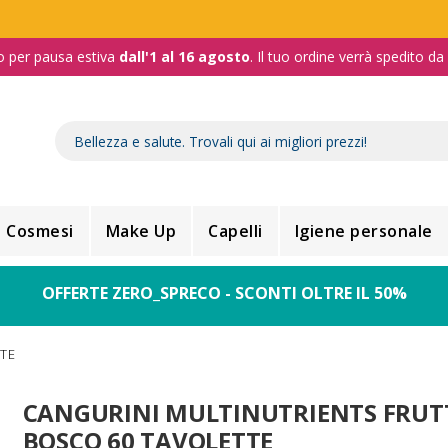
o per pausa estiva
dall'1 al 16 agosto
. Il tuo ordine verrà spedito d
Cosmesi
Make Up
Capelli
Igiene personale
OFFERTE ZERO_SPRECO - SCONTI OLTRE IL 50%
TE
CANGURINI MULTINUTRIENTS FRUT
BOSCO 60 TAVOLETTE