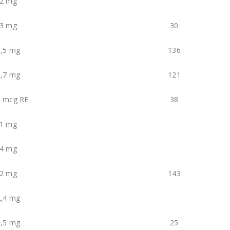
2 mg
3 mg
30
1,5 mg
136
1,7 mg
121
0 mcg RE
38
1 mg
4 mg
2 mg
143
2,4 mg
0,5 mg
25