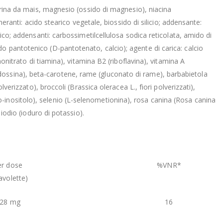
strina da mais, magnesio (ossido di magnesio), niacina
meranti: acido stearico vegetale, biossido di silicio; addensante:
lico; addensanti: carbossimetilcellulosa sodica reticolata, amido di
o pantotenico (D-pantotenato, calcio); agente di carica: calcio
nonitrato di tiamina), vitamina B2 (riboflavina), vitamina A
 piridossina), beta-carotene, rame (gluconato di rame), barbabietola
verizzato), broccoli (Brassica oleracea L., fiori polverizzati),
-inositolo), selenio (L-selenometionina), rosa canina (Rosa canina
 iodio (ioduro di potassio).
er dose
%VNR*
tavolette)
28 mg
16