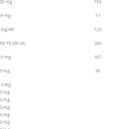
20 mg
150
64 mg
17
 mg NE
125
fa-TE (30 UI)
200
10 mg
167
5 mg
36
13 mg
3 mg
2 mg
2 mg
2 mg
2 mg