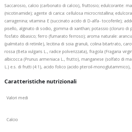
Saccarosio, calcio (carbonato di calcio), fruttosio; edulcorante: m
(nicotinamide); agente di carica: cellulosa microcristallina; edulcor
carragenina; vitamina E (succinato acido di D-alfa- tocoferile); add
pisello, alginato di sodio, gomma di xanthan; potassio (cloruro di
fosfato dibasico; ferro (fumarato ferroso); aroma naturale: arancia e
(palmitato di retinile), lecitina di soia granuli, colina bitartrato,
rossa (Beta vulgaris L., radice polverizzata), fragola (Fragaria virgi
albicocca (Prunus armeniaca L., frutto), manganese (solfato di ma
L.) e.s. di frutti (4:1), acido folico (acido pteroil-monoglutammico)
Caratteristiche nutrizionali
Valori medi
Calcio