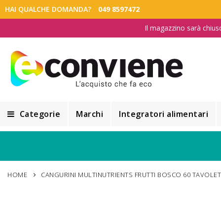
HAI QUALCHE DOMANDA?
049 8597472
Il magazzino sarà chius
Categorie
Marchi
Integratori alimentari
Integratori alimentari
Alimentazione e Dietetica
HOME
CANGURINI MULTINUTRIENTS FRUTTI BOSCO 60 TAVOLET
Cosmesi
Cosmetici Naturali