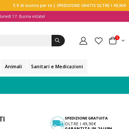
5 € di sconto per te
| SPEDIZIONE GRATIS OLTRE I 49,90€
a lunedì 17. Buona estate!
elemen
0
Carrello
Animali
Sanitari e Medicazioni
TI
SPEDIZIONE GRATUITA
OLTRE I 49,90€
GARANTITA IN 24/48H