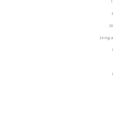
1
20
24 mg-al