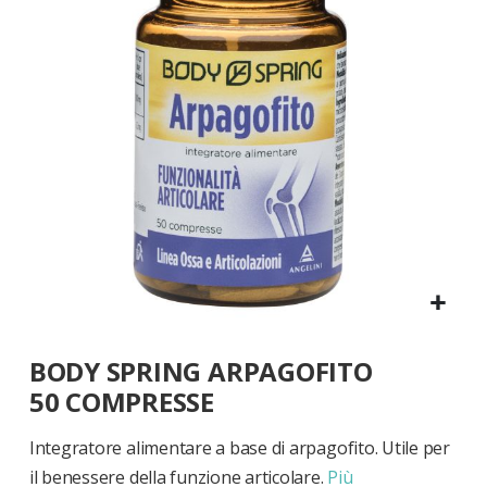
di
immagini
Vai
BODY SPRING ARPAGOFITO
all'inizio
della
50 COMPRESSE
galleria
di
Integratore alimentare a base di arpagofito. Utile per
immagini
il benessere della funzione articolare.
Più