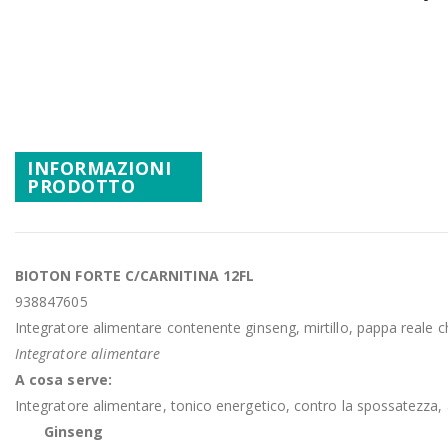
Promozioni
Vai
Mistery Box
all'inizio
della
galleria
di
immagini
INFORMAZIONI
PRODOTTO
BIOTON FORTE C/CARNITINA 12FL
938847605
Integratore alimentare contenente ginseng, mirtillo, pappa reale 
Integratore alimentare
A cosa serve:
Integratore alimentare, tonico energetico, contro la spossatezza, 
Ginseng