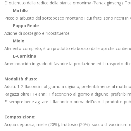
E' ottenuto dalla radice della pianta omonima (Panax ginseng). T
Mirtillo
Piccolo arbusto del sottobosco montano i cui frutti sono ricchi in Vi
Pappa Reale
Azione di sostegno e ricostituente.
Miele
Alimento completo, è un prodotto elaborato dalle api che contiene 
L-Carnitina
Amminoacido in grado di favorire la produzione ed il trasporto di en
Modalità d'uso:
Adulti: 1-2 flaconcini al giorno a digiuno, preferibilmente al mattino
Ragazzi oltre i 14 anni: 1 flaconcino al giorno a digiuno, preferibil
E' sempre bene agitare il flaconcino prima dell'uso. Il prodotto pu
Composizione:
Acqua depurata; miele (20%); fruttosio (20%); succo di vaccinium my