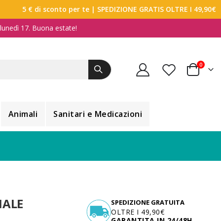
5 € di sconto per te
| SPEDIZIONE GRATIS OLTRE I 49,90€
a lunedì 17. Buona estate!
elemen
0
Carrello
Animali
Sanitari e Medicazioni
IALE
SPEDIZIONE GRATUITA
OLTRE I 49,90€
GARANTITA IN 24/48H