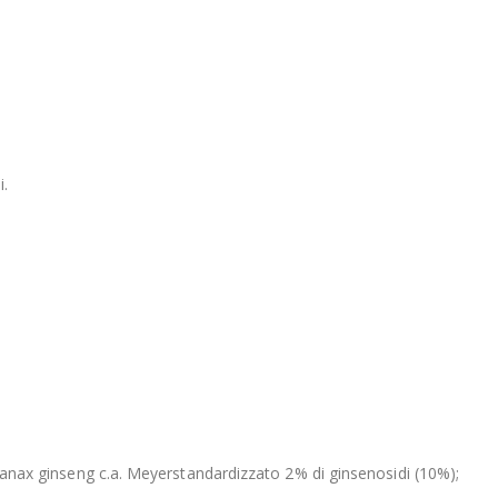
i.
i panax ginseng c.a. Meyerstandardizzato 2% di ginsenosidi (10%);