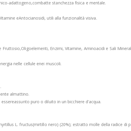
onico-adattogeno,combatte stanchezza fisica e mentale.
tamine eAntocianosidi, utili alla funzionalità visiva.
Fruttosio,Oligoelementi, Enzimi, Vitamine, Aminoacidi e Sali Mineral
ergia nelle cellule enei muscoli.
.
mente almattino.
ò essereassunto puro o diluito in un bicchiere d'acqua.
rtillus L. fructus(mirtillo nero) (20%); estratto molle della radice d