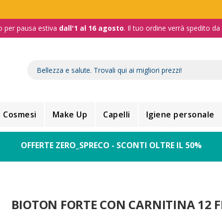
o per pausa estiva
dall'1 al 16 agosto
. Il tuo ordine verrà spedito d
Cosmesi
Make Up
Capelli
Igiene personale
OFFERTE ZERO_SPRECO - SCONTI OLTRE IL 50%
BIOTON FORTE CON CARNITINA 12 F