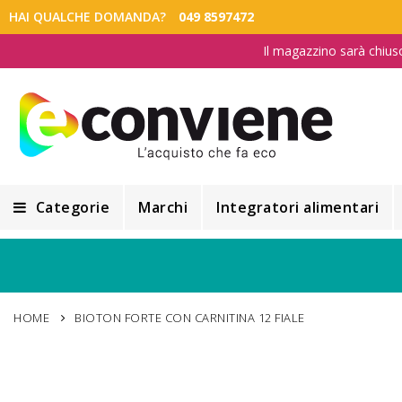
HAI QUALCHE DOMANDA?
049 8597472
Il magazzino sarà chius
Categorie
Marchi
Integratori alimentari
Integratori alimentari
Alimentazione e Dietetica
HOME
BIOTON FORTE CON CARNITINA 12 FIALE
Cosmesi
Cosmetici Naturali