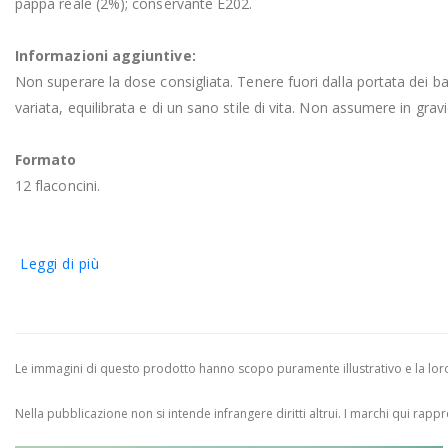
pappa reale (2%); conservante E202.
Informazioni aggiuntive:
Non superare la dose consigliata. Tenere fuori dalla portata dei bam
variata, equilibrata e di un sano stile di vita. Non assumere in gra
Formato
12 flaconcini.
Leggi di più
Le immagini di questo prodotto hanno scopo puramente illustrativo e la loro 
Nella pubblicazione non si intende infrangere diritti altrui.
I marchi qui rappres