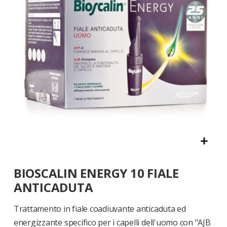
di
immagini
Vai
BIOSCALIN ENERGY 10 FIALE
all'inizio
della
ANTICADUTA
galleria
di
Trattamento in fiale coadiuvante anticaduta ed
immagini
energizzante specifico per i capelli dell'uomo con "AJB