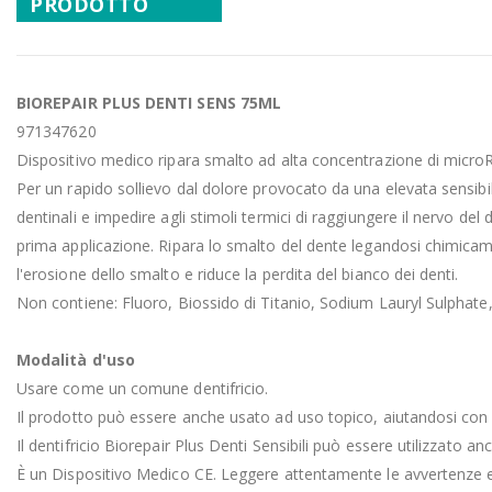
PRODOTTO
BIOREPAIR PLUS DENTI SENS 75ML
971347620
Dispositivo medico ripara smalto ad alta concentrazione di micro
Per un rapido sollievo dal dolore provocato da una elevata sensibilit
dentinali e impedire agli stimoli termici di raggiungere il nervo del
prima applicazione. Ripara lo smalto del dente legandosi chimicamen
l'erosione dello smalto e riduce la perdita del bianco dei denti.
Non contiene: Fluoro, Biossido di Titanio, Sodium Lauryl Sulphate, 
Modalità d'uso
Usare come un comune dentifricio.
Il prodotto può essere anche usato ad uso topico, aiutandosi con u
Il dentifricio Biorepair Plus Denti Sensibili può essere utilizzato 
È un Dispositivo Medico CE. Leggere attentamente le avvertenze e l