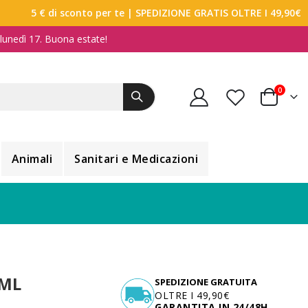
5 € di sconto per te
| SPEDIZIONE GRATIS OLTRE I 49,90€
a lunedì 17. Buona estate!
elemen
0
Carrello
Animali
Sanitari e Medicazioni
 ML
SPEDIZIONE GRATUITA
OLTRE I 49,90€
GARANTITA IN 24/48H