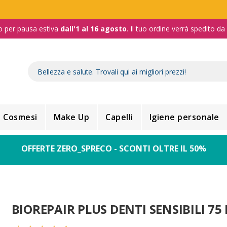
o per pausa estiva
dall'1 al 16 agosto
. Il tuo ordine verrà spedito d
Cosmesi
Make Up
Capelli
Igiene personale
OFFERTE ZERO_SPRECO - SCONTI OLTRE IL 50%
BIOREPAIR PLUS DENTI SENSIBILI 75