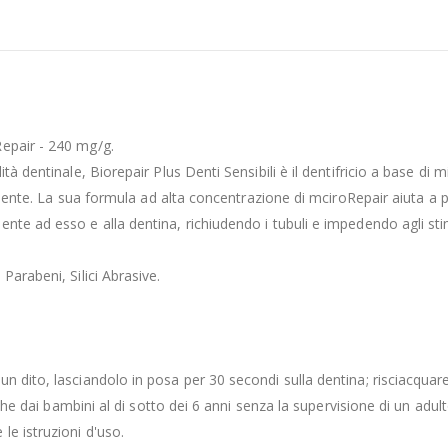
Repair - 240 mg/g.
à dentinale, Biorepair Plus Denti Sensibili è il dentifricio a base di m
 dente. La sua formula ad alta concentrazione di mciroRepair aiuta a pre
te ad esso e alla dentina, richiudendo i tubuli e impedendo agli stimo
Parabeni, Silici Abrasive.
n dito, lasciandolo in posa per 30 secondi sulla dentina; risciacquar
anche dai bambini al di sotto dei 6 anni senza la supervisione di un adu
e istruzioni d'uso.