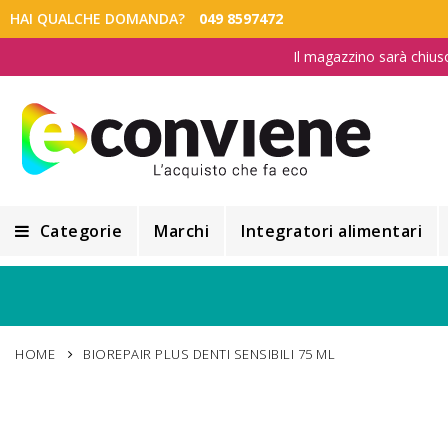
HAI QUALCHE DOMANDA?
049 8597472
Il magazzino sarà chius
Categorie
Marchi
Integratori alimentari
Integratori alimentari
Alimentazione e Dietetica
HOME
BIOREPAIR PLUS DENTI SENSIBILI 75 ML
Cosmesi
Cosmetici Naturali