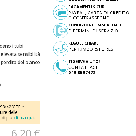
PAGAMENTI SICURI
PAYPAL, CARTA DI CREDITO
O CONTRASSEGNO
CONDIZIONI TRASPARENTI
E TERMINI DI SERVIZIO
REGOLE CHIARE
dano i tubi
PER RIMBORSI E RESI
elevata sensibilità
TI SERVE AIUTO?
 perdita del bianco
CONTATTACI
049 8597472
D
 93/42/CEE e
ire delle
 di più
clicca qui.
6,20 €