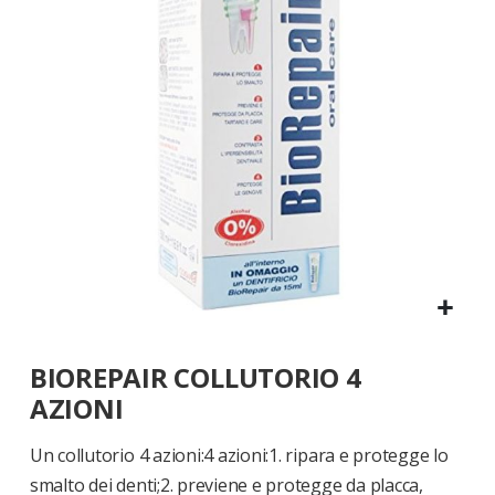
di
immagini
Vai
BIOREPAIR COLLUTORIO 4
all'inizio
della
AZIONI
galleria
di
Un collutorio 4 azioni:4 azioni:1. ripara e protegge lo
immagini
smalto dei denti;2. previene e protegge da placca,